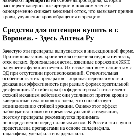
назначают
препараты
на основе алпростадила, который
расширяет кавернозные артерии в половом члене и
одновременно снижает венозный отток, что вызывает прилив
крови, улучшение кровообращения и эрекцию.
Средства для потенции купить в г.
Воронеж. - Здесь Аптека Ру
Зачастую эти препараты выпускаются в инъекционной форме.
Противопоказания: хроническая сердечная недостаточность,
отек легких, бронхиальная астма, язвенные поражения ЖКТ,
нарушения функции печени. Их назначают всем пациентам с
ЭД при отсутствии противопоказаний. Отличительная
особенность этих препаратов – хорошая переносимость и
доказанная эффективность при разных формах эректильной
дисфункции. Ингибиторы фосфодиэстеразы 5 типа имеют
схожий механизм действия: они усиливают приток крови в
кавернозные тела полового члена, что способствует
возникновению стойкой эрекции. Однако этот эффект
наблюдается только во время сексуальной стимуляции,
поэтому препараты рекомендуется принимать
непосредственно перед половым актом. В России эта группа
представлена препаратами на основе силденафила,
тадалафила, уденафила и варденафила.