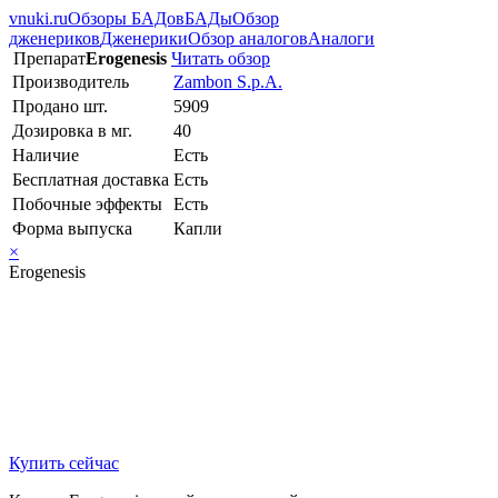
vnuki.ru
Обзоры БАДов
БАДы
Обзор
дженериков
Дженерики
Обзор аналогов
Аналоги
Препарат
Erogenesis
Читать обзор
Производитель
Zambon S.p.A.
Продано шт.
5909
Дозировка в мг.
40
Наличие
Есть
Бесплатная доставка
Есть
Побочные эффекты
Есть
Форма выпуска
Капли
×
Erogenesis
Купить сейчас