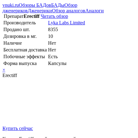
vnuki.ru
Обзоры БАДов
БАДы
Обзор
дженериков
Дженерики
Обзор аналогов
Аналоги
Препарат
Erectiff
Читать обзор
Производитель
Lyka Labs Limited
Продано шт.
8355
Дозировка в мг.
10
Наличие
Нет
Бесплатная доставка
Нет
Побочные эффекты
Есть
Форма выпуска
Капсулы
×
Erectiff
Купить сейчас