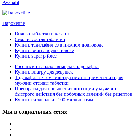
Avanafil
Dapoxetine
Виагра таблетки в казани
Сиалис состав таблетки
Купить тадалафил сз в нижнем новгороде
Купить виагра в ульяновске
Купить super p force
Российский аналог виагры силденафил
Купить виагру для девушек
Тадалафил с3 5 мг инструкция по применению для
мужчин отзывы таблетки
Препараты для повышения потенции у мужчин
быстрого действия без побочных явлений без рецептов
Купить силденафил 100 миллиграмм
Мы в социальных сетях