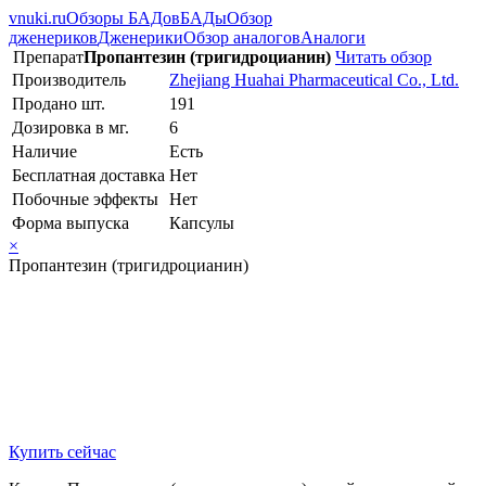
vnuki.ru
Обзоры БАДов
БАДы
Обзор
дженериков
Дженерики
Обзор аналогов
Аналоги
Препарат
Пропантезин (тригидроцианин)
Читать обзор
Производитель
Zhejiang Huahai Pharmaceutical Co., Ltd.
Продано шт.
191
Дозировка в мг.
6
Наличие
Есть
Бесплатная доставка
Нет
Побочные эффекты
Нет
Форма выпуска
Капсулы
×
Пропантезин (тригидроцианин)
Купить сейчас