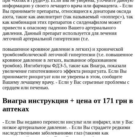
при «болях в груди»)). Если Вы не уверены, уточните данную
информацию у своего лечащего врача или фармацевта. - Если
Вы принимаете препараты, относящиеся к донаторам оксида
азота, такие как амилнитрит (так называемый «попперс»), так
как комбинация этих препаратов с силденафилом может
привести к опасному падению Вашего артериального
давления. Данный препарат используется для лечения
легочной артериальной гипертензии (т.е.
повышенное кровяное давление в легких) и хронической
тромбоэмболической легочной гипертензии (т.е. повышенное
кровяное давление в легких, вызванное образованием
тромбов). Ингибиторы ФДЭ-5, такие как Виагра, показали
увеличение гипотензивного эффекта риоцигуата. Если Вы
принимаете риоцигуат или не уверены в этом, сообщите
Вашему лечащему врачу. - Если у Вас серьезные проблемы с
сердцем или печенью.
Виагра инструкция + цена от 171 грн в
аптеках
- Если Вы недавно перенесли инсульт или инфаркт, или у Вас
низкое артериальное давление. - Если Вы страдаете редкими
наследственными заболеваниями глаз (такими как