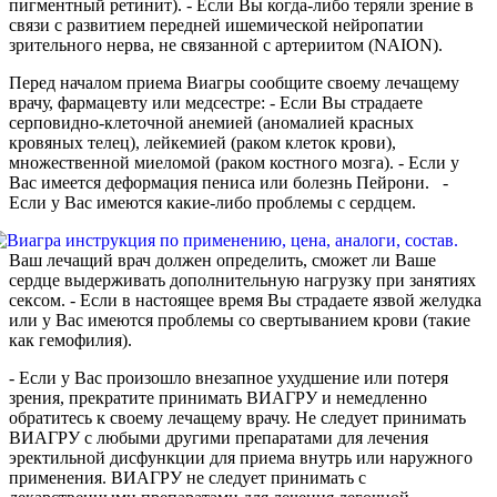
пигментный ретинит). - Если Вы когда-либо теряли зрение в
связи с развитием передней ишемической нейропатии
зрительного нерва, не связанной с артериитом (NAION).
Перед началом приема Виагры сообщите своему лечащему
врачу, фармацевту или медсестре: - Если Вы страдаете
серповидно-клеточной анемией (аномалией красных
кровяных телец), лейкемией (раком клеток крови),
множественной миеломой (раком костного мозга). - Если у
Вас имеется деформация пениса или болезнь Пейрони. -
Если у Вас имеются какие-либо проблемы с сердцем.
Ваш лечащий врач должен определить, сможет ли Ваше
сердце выдерживать дополнительную нагрузку при занятиях
сексом. - Если в настоящее время Вы страдаете язвой желудка
или у Вас имеются проблемы со свертыванием крови (такие
как гемофилия).
- Если у Вас произошло внезапное ухудшение или потеря
зрения, прекратите принимать ВИАГРУ и немедленно
обратитесь к своему лечащему врачу. Не следует принимать
ВИАГРУ с любыми другими препаратами для лечения
эректильной дисфункции для приема внутрь или наружного
применения. ВИАГРУ не следует принимать с