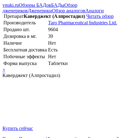
vnuki.ru
Обзоры БАДов
БАДы
Обзор
дженериков
Дженерики
Обзор аналогов
Аналоги
Препарат
Каверджект (Алпростадил)
Читать обзор
Производитель
Taro Pharmaceutical Industries Ltd.
Продано шт.
9604
Дозировка в мг.
39
Наличие
Нет
Бесплатная доставка
Есть
Побочные эффекты
Нет
Форма выпуска
Таблетки
×
Каверджект (Алпростадил)
Купить сейчас