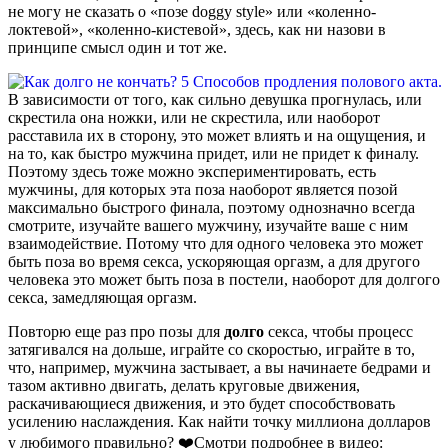
не могу не сказать о «позе doggy style» или «коленно-
локтевой», «коленно-кистевой», здесь, как ни назови в
принципе смысл один и тот же.
В зависимости от того, как сильно девушка прогнулась, или
скрестила она ножки, или не скрестила, или наоборот
расставила их в сторону, это может влиять и на ощущения, и
на то, как быстро мужчина придет, или не придет к финалу.
Поэтому здесь тоже можно экспериментировать, есть
мужчины, для которых эта поза наоборот является позой
максимально быстрого финала, поэтому однозначно всегда
смотрите, изучайте вашего мужчину, изучайте ваше с ним
взаимодействие. Потому что для одного человека это может
быть поза во время секса, ускоряющая оргазм, а для другого
человека это может быть поза в постели, наоборот для долгого
секса, замедляющая оргазм.
Повторю еще раз про позы для
долго
секса, чтобы процесс
затягивался на дольше, играйте со скоростью, играйте в то,
что, например, мужчина застывает, а вы начинаете бедрами и
тазом активно двигать, делать круговые движения,
раскачивающиеся движения, и это будет способствовать
усилению наслаждения. Как найти точку миллиона долларов
у любимого правильно? ❤️Смотри подробнее в видео: