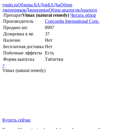
vnuki.ru
Обзоры БАДов
БАДы
Обзор
дженериков
Дженерики
Обзор аналогов
Аналоги
Препарат
Vimax (natural remedy)
Читать обзор
Производитель
Concordia International Corp.
Продано шт.
8997
Дозировка в мг.
37
Наличие
Нет
Бесплатная доставка
Нет
Побочные эффекты
Есть
Форма выпуска
Таблетки
×
Vimax (natural remedy)
Купить сейчас