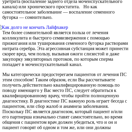
уретрита (воспаление заднего отдела мочеиспускательного
канала) или хронического простатита. Но как
самостоятельное заболевание — воспаление семенного
бугорка — сомнительно.
Тем более сомнительной является польза от лечения
колликулита и быстрого семяизвержения с помощью
прижигания или туширования семенного бугорка растворами
нитрата серебра. Эта агрессивная субстанция может принести
скорее вред, чем пользу, вызывая ожоги слизистой и даже
закупорку эякуляторных протоков, по которым сперма
попадает в мочеиспускательный канал.
Мы категорически предостерегаем пациентов от лечения ПС
этим способом! Таким образом, если Вы рассчитываете
получить действительно квалифицированную помощь по
поводу имеющего у Вас место ПС, следует обратиться к
квалифицированному врачу, чтобы пройти полноценную
диагностику. В диагностике ПС важную роль играет беседа с
пациентом, или сбор жалоб и анамнеза заболевания.
Поскольку ПС является диагнозом, который пациент и/или
его партнерша изначально ставят самостоятельно, во время
общения с пациентом врач должен убедиться, что и он и
пациент говорят об одном и том же, или они должны