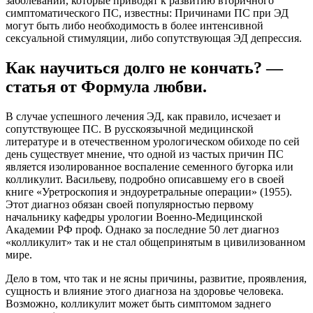
заболеваний, которые приводят к развитию вторичного
симптоматического ПС, известны: Причинами ПС при ЭД
могут быть либо необходимость в более интенсивной
сексуальной стимуляции, либо сопутствующая ЭД депрессия.
Как научиться долго не кончать? —
статья от Формула любви.
В случае успешного лечения ЭД, как правило, исчезает и
сопутствующее ПС. В русскоязычной медицинской
литературе и в отечественном урологическом обиходе по сей
день существует мнение, что одной из частых причин ПС
является изолированное воспаление семенного бугорка или
колликулит. Васильеву, подробно описавшему его в своей
книге «Уретроскопия и эндоуретральные операции» (1955).
Этот диагноз обязан своей популярностью первому
начальнику кафедры урологии Военно-Медицинской
Академии РФ проф. Однако за последние 50 лет диагноз
«колликулит» так и не стал общепринятым в цивилизованном
мире.
Дело в том, что так и не ясны причины, развитие, проявления,
сущность и влияние этого диагноза на здоровье человека.
Возможно, колликулит может быть симптомом заднего