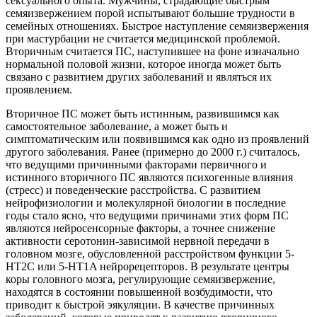
сексуального опыта. Мужчины, страдающие быстрым
семяизвержением порой испытывают большие трудности в
семейных отношениях. Быстрое наступление семяизвержения
при мастурбации не считается медицинской проблемой.
Вторичным считается ПС, наступившее на фоне изначально
нормальной половой жизни, которое иногда может быть
связано с развитием других заболеваний и являться их
проявлением.
Вторичное ПС может быть истинным, развившимся как
самостоятельное заболевание, а может быть и
симптоматическим или появившимся как одно из проявлений
другого заболевания. Ранее (примерно до 2000 г.) считалось,
что ведущими причинными факторами первичного и
истинного вторичного ПС являются психогенные влияния
(стресс) и поведенческие расстройства. С развитием
нейрофизиологии и молекулярной биологии в последние
годы стало ясно, что ведущими причинами этих форм ПС
являются нейросенсорные факторы, а точнее снижение
активности серотонин-зависимой нервной передачи в
головном мозге, обусловленной расстройством функции 5-
HT2C или 5-HT1A нейрорецепторов. В результате центры
коры головного мозга, регулирующие семяизвержение,
находятся в состоянии повышенной возбудимости, что
приводит к быстрой эякуляции. В качестве причинных