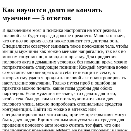
Как научится долго не кончать
мужчине — 5 ответов
В дальнейшем мозг и психика настроятся на этот режим, и
половой акт будет гораздо дольше прежнего. Мало кто знает,
что от поз во время секса также зависит его длительность.
Специалисты советуют занимать такое положение тела, чтобы
мышцы мужчины как можно меньше напрягались, так как во
многом тонус мышц приводит к оргазму. Для продления
полового акта в домашних условиях без помощи врача можно
попрактиковать следующие позиции: Каждый мужчина волен
самостоятельно выбирать для себя те позиции в сексе, в
которых ему удастся продлить половой акт и контролировать
наступление эякуляции. Только путем проб и ошибок на
практике можно понять, какие позы удобны для обоих
партнеров. Если мужчина не знает, что сделать для того,
чтобы секс был долгим и не столь чувствительным для
полового члена, можно попробовать специальные средства
контрацепции. Найти их можно в аптеках или
специализированных магазинах, причем презервативы могут
быть двух видов: Единственным минусом таких средств для
продления полового акта можно считать тот факт, что они
предполагают временный эффект, не решая проблему в целом.