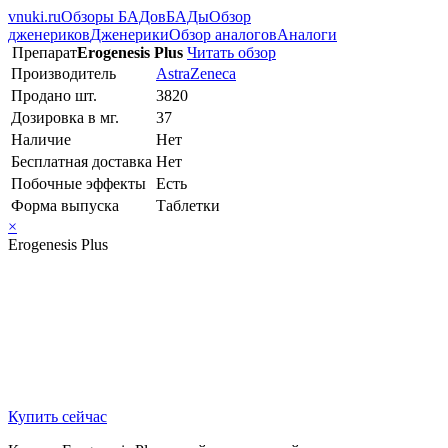
vnuki.ru
Обзоры БАДов
БАДы
Обзор
дженериков
Дженерики
Обзор аналогов
Аналоги
Препарат
Erogenesis Plus
Читать обзор
Производитель
AstraZeneca
Продано шт.
3820
Дозировка в мг.
37
Наличие
Нет
Бесплатная доставка
Нет
Побочные эффекты
Есть
Форма выпуска
Таблетки
×
Erogenesis Plus
Купить сейчас