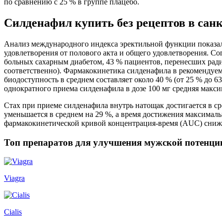
по сравнению с 25 % в группе плацебо.
Силденафил купить без рецептов в сан
Анализ международного индекса эректильной функции показал
удовлетворения от полового акта и общего удовлетворения. 
больных сахарным диабетом, 43 % пациентов, перенесших ради
соответственно). Фармакокинетика силденафила в рекомендуем
биодоступность в среднем составляет около 40 % (от 25 % до 63
однократного приема силденафила в дозе 100 мг средняя макси
Стах при приеме силденафила внутрь натощак достигается в ср
уменьшается в среднем на 29 %, а время достижения максималь
фармакокинетической кривой концентрация-время (AUC) снижа
Топ препаратов для улучшения мужской потенци
Viagra
Cialis