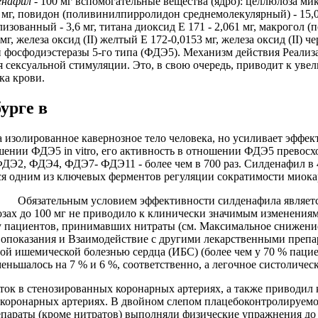
енафил
- 100 мг вспомогательные вещества (ядро): целлюлоза мик
,0 мг, повидон (поливинилпирролидон среднемолекулярный) - 15,0 
ованный - 3,6 мг, титана диоксид Е 171 - 2,061 мг, макрогол (пол
 железа оксид (II) желтый Е 172-0,0153 мг, железа оксид (II) че
осфодиэстеразы 5-го типа (ФДЭ5). Механизм действия Реализа
мя сексуальной стимуляции. Это, в свою очередь, приводит к 
ка крови.
урге в
 изолированное кавернозное тело человека, но усиливает эффек
шении ФДЭ5 in vitro, его активность в отношении ФДЭ5 превос
, ФДЭ2, ФДЭ4, ФДЭ7- ФДЭ11 - более чем в 700 раз. Силденафил 
ся одним из ключевых ферментов регуляции сократимости миока
Обязательным условием эффективности силденафила являетс
зах до 100 мг не приводило к клинически значимым изменениям
 у пациентов, принимавших нитраты (см. Максимальное снижени
тивопоказания и Взаимодействие с другими лекарственными преп
лой ишемической болезнью сердца (ИБС) (более чем у 70 % пацие
еньшалось на 7 % и 6 %, соответственно, а легочное систоличес
ток в стенозированных коронарных артериях, а также приводил
х коронарных артериях. В двойном слепом плацебоконтролируем
араты (кроме нитратов) выполняли физические упражнения до 