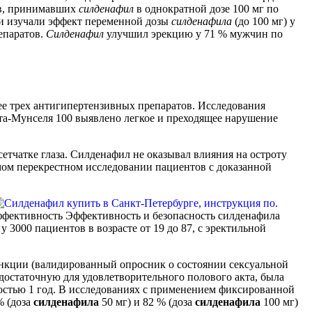
тов, принимавших
силденафил
в однократной дозе 100 мг по
и изучали эффект переменной дозы
силденафила
(до 100 мг) у
епаратов.
Силденафил
улучшил эрекцию у 71 % мужчин по
ее трех антигипертензивных препаратов. Исследования
рта-Мунселя 100 выявлено легкое и преходящее нарушение
сетчатке глаза. Силденафил не оказывал влияния на остроту
мом перекрестном исследовании пациентов с доказанной
Эффективность Эффективность и безопасность силденафила
000 пациентов в возрасте от 19 до 87, с эректильной
ункции (валидированный опросник о состоянии сексуальной
 достаточную для удовлетворительного полового акта, была
остью 1 год. В исследованиях с применением фиксированной
% (доза
силденафила
50 мг) и 82 % (доза
силденафила
100 мг)