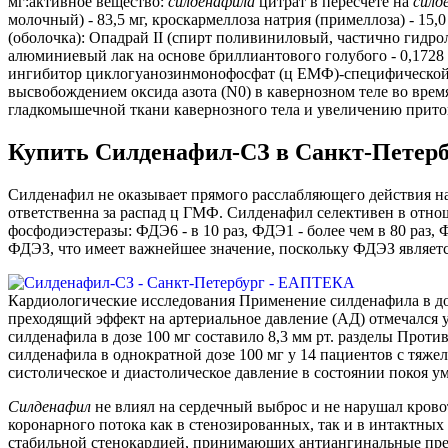
мг:активное вещество:
силденафила
цитрат в пересчете на
силд
молочный) - 83,5 мг, кроскармеллоза натрия (примеллоза) - 15
(оболочка): Опадрай II (спирт поливиниловый, частично гидролиз
алюминиевый лак на основе бриллиантового голубого - 0,1728 мг,
ингибитор циклогуанозинмонофосфат (ц ЕМФ)-специфической ф
высвобождением оксида азота (N0) в кавернозном теле во вре
гладкомышечной ткани кавернозного тела и увеличению прито
Купить Силденафил-СЗ в Санкт-Петерб
Силденафил не оказывает прямого расслабляющего действия на
ответственна за распад ц ГМФ. Силденафил селективен в отно
фосфодиэстеразы: ФДЭ6 - в 10 раз, ФДЭ1 - более чем в 80 раз
ФДЭЗ, что имеет важнейшее значение, поскольку ФДЭЗ являет
Кардиологические исследования Применение силденафила в до
преходящий эффект на артериальное давление (АД) отмечался
силденафила в дозе 100 мг составило 8,3 мм рт. разделы Про
силденафила в однократной дозе 100 мг у 14 пациентов с тяже
систолическое и диастолическое давление в состоянии покоя ум
Силденафил
не влиял на сердечный выброс и не нарушал крово
коронарного потока как в стенозированных, так и в интактны
стабильной стенокардией, принимающих антиангинальные преп