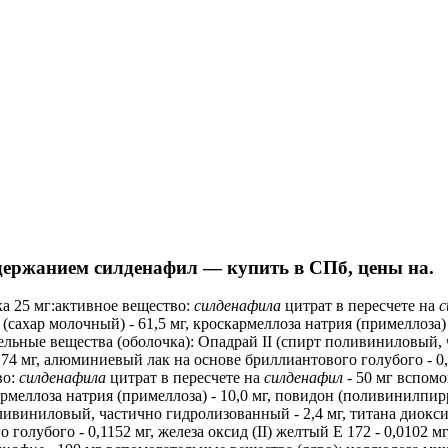
 содержанием силденафил — купить в СПб, цены на.
ка 25 мг:активное вещество:
силденафила
цитрат в пересчете на
с
(сахар молочный) - 61,5 мг, кроскармеллоза натрия (примеллоза
тельные вещества (оболочка): Опадрай II (спирт поливиниловый, 
0,74 мг, алюминиевый лак на основе бриллиантового голубого - 0,0
во:
силденафила
цитрат в пересчете на
силденафил
- 50 мг вспомо
кармеллоза натрия (примеллоза) - 10,0 мг, повидон (поливинилпир
ивиниловый, частично гидролизованный - 2,4 мг, титана диоксид 
голубого - 0,1152 мг, железа оксид (II) желтый Е 172 - 0,0102 мг