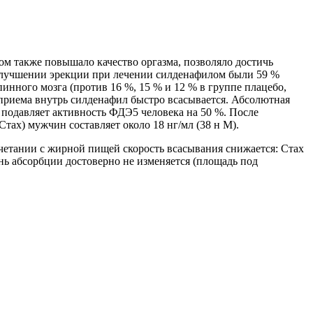
м также повышало качество оргазма, позволяло достичь
 улучшении эрекции при лечении силденафилом были 59 %
нного мозга (против 16 %, 15 % и 12 % в группе плацебо,
приема внутрь силденафил быстро всасывается. Абсолютная
М) подавляет активность ФДЭ5 человека на 50 %. После
тах) мужчин составляет около 18 нг/мл (38 н М).
очетании с жирной пищей скорость всасывания снижается: Стах
нь абсорбции достоверно не изменяется (площадь под