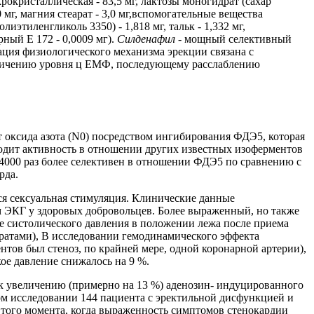
рокристаллическая - 83,5 мг, лактозы моногидрат (сахар
мг, магния стеарат - 3,0 мг,вспомогательные вещества
иэтиленгликоль 3350) - 1,818 мг, тальк - 1,332 мг,
рный Е 172 - 0,0009 мг).
Силденафил
- мощный селективный
ция физиологического механизма эрекции связана с
увеличению уровня ц ЕМФ, последующему расслаблению
т оксида азота (N0) посредством ингибирования ФДЭ5, которая
ходит активность в отношении других известных изоферментов
в 4000 раз более селективен в отношении ФДЭ5 по сравнению с
рда.
я сексуальная стимуляция. Клинические данные
 ЭКГ у здоровых добровольцев. Более выраженный, но также
е систолического давления в положении лежа после приема
аратами), В исследовании гемодинамического эффекта
нтов был стеноз, по крайней мере, одной коронарной артерии),
кое давление снижалось на 9 %.
 к увеличению (примерно на 13 %) аденозин- индуцированного
ом исследовании 144 пациента с эректильной дисфункцией и
того момента, когда выраженность симптомов стенокардии