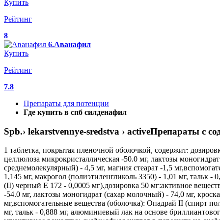
Купить
Рейтинг
8
6.Аванафил
Купить
Рейтинг
7.8
Препараты для потенции
Где купить в спб силденафил
Spb.› lekarstvennye-sredstva › activeПрепараты с
1 таблетка, покрытая пленочной оболочкой, содержит: дозиров
целлюлоза микрокристаллическая -50.0 мг, лактозы моногидрат 
среднемолекулярный) - 4,5 мг, магния стеарат -1,5 мг,вспомога
1,145 мг, макрогол (полиэтиленгликоль 3350) - 1,01 мг, тальк - 
(II) черный Е 172 - 0,0005 мг).дозировка 50 мг:активное вещест
-54.0 мг, лактозы моногидрат (сахар молочный) - 74,0 мг, крос
мг,вспомогательные вещества (оболочка): Опадрай II (спирт пол
мг, тальк - 0,888 мг, алюминиевый лак на основе бриллиантового 