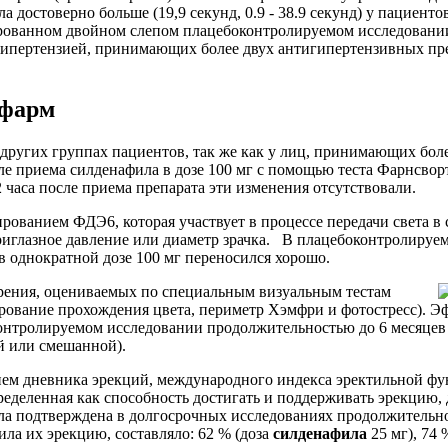
достоверно больше (19,9 секунд, 0.9 - 38.9 секунд) у пациен
рованном двойном слепом плацебоконтролируемом исследовани
 гипертензией, принимающих более двух антигипертензивных пр
офарм
 других группах пациентов, так же как у лиц, принимающих бол
ле приема силденафила в дозе 100 мг с помощью теста Фарнсво
2 часа после приема препарата эти изменения отсутствовали.
рованием ФДЭ6, которая участвует в процессе передачи света в 
триглазное давление или диаметр зрачка. В плацебоконтролируе
 в однократной дозе 100 мг переносился хорошо.
рения, оцениваемых по специальным визуальным тестам
лирование прохождения цвета, периметр Хэмфри и фотостресс). 
тролируемом исследовании продолжительностью до 6 месяцев у 3
й или смешанной).
ием дневника эрекций, международного индекса эректильной ф
пределенная как способность достигать и поддерживать эрекцию,
ла подтверждена в долгосрочных исследованиях продолжительн
ла их эрекцию, составляло: 62 % (доза
силденафила
25 мг), 74 