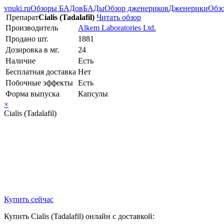
vnuki.ru
Обзоры БАДов
БАДы
Обзор дженериков
Дженерики
Обзо
Препарат
Cialis (Tadalafil)
Читать обзор
Производитель
Alkem Laboratories Ltd.
Продано шт.
1881
Дозировка в мг.
24
Наличие
Есть
Бесплатная доставка
Нет
Побочные эффекты
Есть
Форма выпуска
Капсулы
×
Cialis (Tadalafil)
Купить сейчас
Купить Cialis (Tadalafil) онлайн с доставкой: