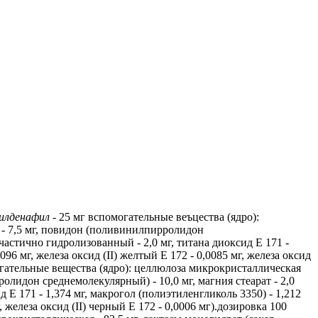
илденафил
- 25 мг вспомогательные веъцества (ядро):
) - 7,5 мг, повидон (поливинилпирролидон
частично гидролизованный - 2,0 мг, титана диоксид Е 171 -
96 мг, железа оксид (II) желтый Е 172 - 0,0085 мг, железа оксид
гательные вещества (ядро): целлюлоза микрокристаллическая
ролидон среднемолекулярный) - 10,0 мг, магния стеарат - 2,0
Е 171 - 1,374 мг, макрогол (полиэтиленгликоль 3350) - 1,212
, железа оксид (II) черный Е 172 - 0,0006 мг).дозировка 100