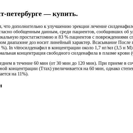
кт-петербурге — купить.
, что дополнительно к улучшению эрекции лечение силденафило
Согласно обобщенным данным, среди пациентов, сообщивших об
кальную простатэктомию и 83 % пациентов с повреждениями спи
ом диапазоне доз носит линейный характер. Всасывание После 
 %). In vitroсилденафил в концентрации около 1,7 нг/мл (3,5 н 
мальная концентрация свободного силденафила в плазме крови (С
еднем в течение 60 мин (от 30 мин до 120 мин). При приеме в с
ной концентрации (Ттах) увеличивается на 60 мин, однако степе
ется на 11%).
и