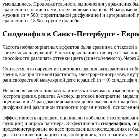
уменьшилась. Продолжительность выполнения упражнения была 
сравнению с пациентами, получавшими плацебо. В рандомизи
мужчин (п = 568) с эректильной дисфункцией и артериальной
сравнению с 18 % в группе плацебо.
Силденафил в Санкт-Петербурге - Евр
Частота неблагоприятных эффектов была сравнима с таковой в
зрительных нарушений У некоторых пациентов через 1 час пос
способности различать оттенки цвета (синего/зеленого). Через 
Считается, что нарушение цветового зрения вызывается ингиби
зрения, восприятие контрастности, электроретинограмму, вну
ранневозрастной макулярной дегенерацией (п = 9) силденафил
Не было выявлено никаких клинически значимых изменений з
(острота зрения, решетка Амслер, цветовое восприятие, моде
оценивали в 21 рандомизированном двойном слепом плацебокон
дисфункцией различной этиологии (органической, психогенно
Эффективность препарата оценивали глобально с использован
функции) и опроса партнера. Эффективность
силденафила
, о
продемонстрирована во всех проведенных исследованиях и бы
дозы соотношение пациентов, сообщивших, что терапия улучши