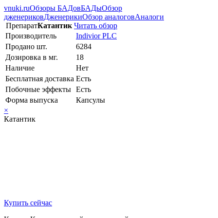
vnuki.ru
Обзоры БАДов
БАДы
Обзор
дженериков
Дженерики
Обзор аналогов
Аналоги
Препарат
Катантик
Читать обзор
Производитель
Indivior PLC
Продано шт.
6284
Дозировка в мг.
18
Наличие
Нет
Бесплатная доставка
Есть
Побочные эффекты
Есть
Форма выпуска
Капсулы
×
Катантик
Купить сейчас