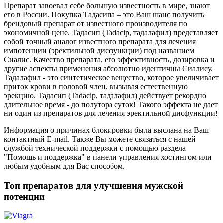
Препарат завоевал себе большую известность в мире, знают
его в России. Покупка Тадасипа – это Ваш шанс получить
брендовый препарат от известного производителя по
экономичной цене. Тадасип (Tadacip, тадалафил) представляет
собой точный аналог известного препарата для лечения
импотенции (эректильной дисфункции) под названием
Сиалис. Качество препарата, его эффективность, дозировка и
другие аспекты применения абсолютно идентичны Сиалису.
Тадалафил - это синтетическое вещество, которое увеличивает
приток крови в половой член, вызывая естественную
эрекцию. Тадасип (Tadacip, тадалафил) действует рекордно
длительное время - до полутора суток! Такого эффекта не дает
ни один из препаратов для лечения эректильной дисфункции!
Информация о причинах блокировки была выслана на Ваш
контактный E-mail. Также Вы можете связаться с нашей
службой технической поддержки с помощью раздела
"Помощь и поддержка" в панели управления хостингом или
любым удобным для Вас способом.
Топ препаратов для улучшения мужской
потенции