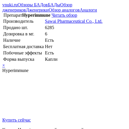
vnuki.ru
Обзоры БАДов
БАДы
Обзор
дженериков
Дженерики
Обзор аналогов
Аналоги
Препарат
Hyperimmune
Читать обзор
Производитель
Sawai Pharmaceutical Co., Ltd.
Продано шт.
6285
Дозировка в мг.
6
Наличие
Есть
Бесплатная доставка
Нет
Побочные эффекты
Есть
Форма выпуска
Капли
×
Hyperimmune
Купить сейчас