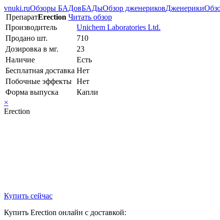
vnuki.ru
Обзоры БАДов
БАДы
Обзор дженериков
Дженерики
Обзо
Препарат
Erection
Читать обзор
Производитель
Unichem Laboratories Ltd.
Продано шт.
710
Дозировка в мг.
23
Наличие
Есть
Бесплатная доставка
Нет
Побочные эффекты
Нет
Форма выпуска
Капли
×
Erection
Купить сейчас
Купить Erection онлайн с доставкой: