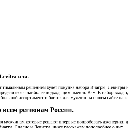
Levitra или.
 оптимальным решением будет покупка набора Виагры, Левитры 
ределиться с наиболее подходящим именно Вам. В набор входят,
ш большой ассортимент таблеток для мужчин на нашем сайте на г
 всем регионам России.
ия мужчинам которые решают впервые попробовать дженерики да
 Виагра, Сиалис и Левитра, ниже расскажем поподробнее о них.