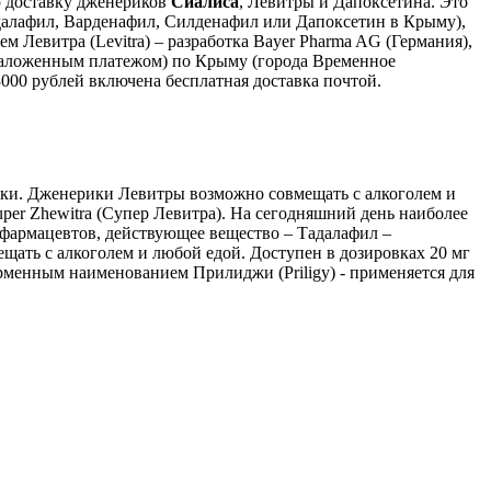
ю доставку дженериков
Сиалиса
, Левитры и Дапоксетина. Это
адалафил, Варденафил, Силденафил или Дапоксетин в Крыму),
 Левитра (Levitra) – разработка Bayer Pharma AG (Германия),
наложенным платежом) по Крыму (города Временное
3000 рублей включена бесплатная доставка почтой.
ки. Дженерики Левитры возможно совмещать с алкоголем и
uper Zhewitra (Супер Левитра). На сегодняшний день наиболее
 фармацевтов, действующее вещество – Тадалафил –
щать с алкоголем и любой едой. Доступен в дозировках 20 мг
ирменным наименованием Прилиджи (Priligy) - применяется для