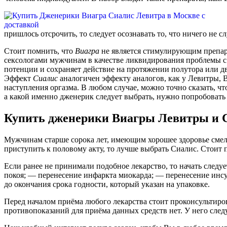
пришлось отсрочить, то следует осознавать то, что ничего не 
Стоит помнить, что
Виагра
не является стимулирующим препара
сексологами мужчинам в качестве ликвидирования проблемы с 
потенции и сохраняет действие на протяжении полутора или д
Эффект
Сиалис
аналогичен эффекту аналогов, как у Левитры, В
наступления оргазма. В любом случае, можно точно сказать, ч
а какой именно дженерик следует выбрать, нужно попробовать 
Купить дженерики Виагры Левитры и С
Мужчинам старше сорока лет, имеющим хорошее здоровье смел
приступить к половому акту, то лучше выбрать Сиалис. Стоит 
Если ранее не принимали подобное лекарство, то начать след
покоя; — перенесение инфаркта миокарда; — перенесение инс
до окончания срока годности, который указан на упаковке.
Перед началом приёма любого лекарства стоит проконсультиров
противопоказаний для приёма данных средств нет. У него след