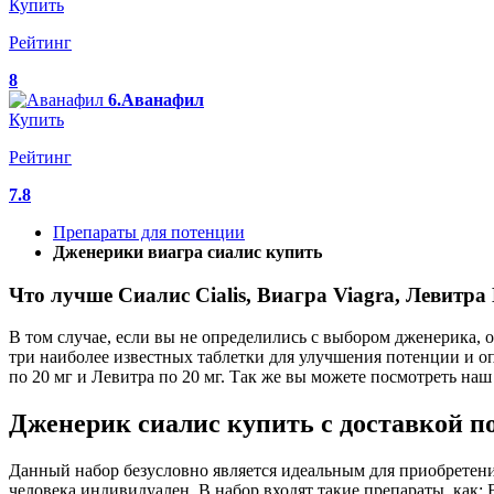
Купить
Рейтинг
8
6.Аванафил
Купить
Рейтинг
7.8
Препараты для потенции
Дженерики виагра сиалис купить
Что лучше Сиалис Cialis, Виагра Viagra, Левитра 
В том случае, если вы не определились с выбором дженерика,
три наиболее известных таблетки для улучшения потенции и оп
по 20 мг и Левитра по 20 мг. Так же вы можете посмотреть на
Дженерик сиалис купить с доставкой по
Данный набор безусловно является идеальным для приобретен
человека индивидуален. В набор входят такие препараты, как: