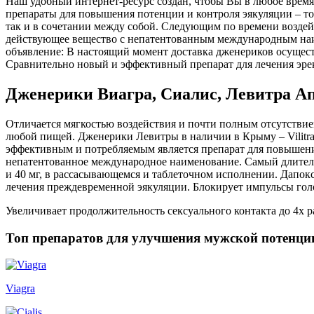
Наш удобный интернет-ресурс создан, чтобы Вы в любое время
препараты для повышения потенции и контроля эякуляции – то
так и в сочетании между собой. Следующим по времени воздейс
действующее вещество с непатентованным международным на
объявление: В настоящий момент доставка дженериков осуществл
Сравнительно новый и эффективный препарат для лечения эре
Дженерики Виагра, Сиалис, Левитра А
Отличается мягкостью воздействия и почти полным отсутстви
любой пищей. Дженерики Левитры в наличии в Крыму – Vilitra 2
эффективным и потребляемым является препарат для повышени
непатентованное международное наименование. Самый длительн
и 40 мг, в рассасывающемся и таблеточном исполнении. Дапокс
лечения преждевременной эякуляции. Блокирует импульсы голо
Увеличивает продолжительность сексуального контакта до 4х ра
Топ препаратов для улучшения мужской потенци
Viagra