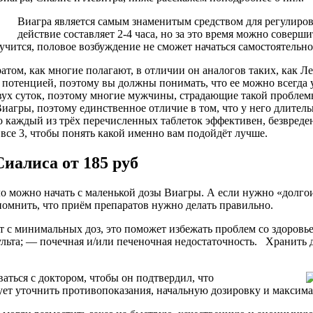
Виагра является самым знаменитым средством для регулиров
действие составляет 2-4 часа, но за это время можно соверши
случится, половое возбуждение не сможет начаться самостоятель
том, как многие полагают, в отличии он аналогов таких, как Ле
потенцией, поэтому вы должны понимать, что ее можно всегда 
вух суток, поэтому многие мужчины, страдающие такой проблемы
иагры, поэтому единственное отличие в том, что у него длитель
то каждый из трёх перечисленных таблеток эффективен, безвреде
все 3, чтобы понять какой именно вам подойдёт лучше.
иалиса от 185 руб
о можно начать с маленькой дозы Виагры. А если нужно «долго
помнить, что приём препаратов нужно делать правильно.
ует с минимальных доз, это поможет избежать проблем со здоро
ульта; — почечная и/или печеночная недостаточность. Хранить
аться с доктором, чтобы он подтвердил, что
ует уточнить противопоказания, начальную дозировку и максима