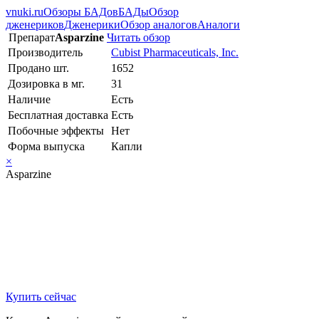
vnuki.ru
Обзоры БАДов
БАДы
Обзор
дженериков
Дженерики
Обзор аналогов
Аналоги
Препарат
Asparzine
Читать обзор
Производитель
Cubist Pharmaceuticals, Inc.
Продано шт.
1652
Дозировка в мг.
31
Наличие
Есть
Бесплатная доставка
Есть
Побочные эффекты
Нет
Форма выпуска
Капли
×
Asparzine
Купить сейчас