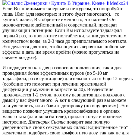
Если Вы принимаете впервые и не курсом, то попробуйте
лишь 10мг (для некоторых и этого будет многовато). , то
купив Сиалис, Вы обретёте именно то, что хотели! Он
исключительно действенный и современный, препарат
улучшающий потенцию. Если Вы используете тадалафил
первый раз, то проглотите полтаблетки, запив достаточным
количеством воды, за 2-3 часа до предполагаемого контакта.
Это делается для того, чтобы оценить вероятные побочные
эффекты и дать им время пройти (можно прогуляться на
свежем воздухе).
И подходит он как для разового использования, так и для
проведения более эффективных курсов (по 5-10 мг
тадалафила, раз в сутки-двое) длительностью от 6 до 12 недель
(особенно это помогает при лечении эректильной
дисфункции у мужчин в возрасте за 40). Воздействие
продолжается 1-2 суток, поэтому вариантов для подходов с
дамой у вас будет много. А вот в следующий раз вы можете
или увеличить, или сбавить дозировку (по ощущениям). Это
вещество позволит улучшить кровоснабжение в органах
малого таза (да и во всём теле), придаст тонус и поднимет
настроение.
Дженерик
Сиалис
подарит вам полную
уверенность в своих сексуальных силах! Единственное "но" -
желательно подобрать свою комфортную дозу, так как не для