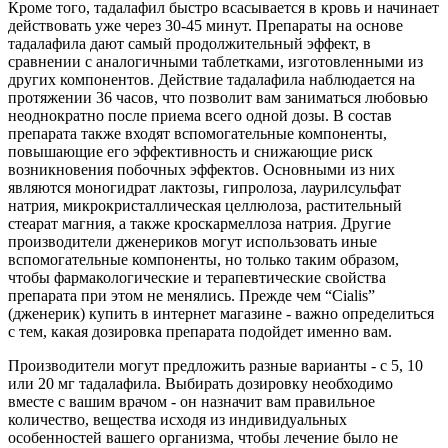
Кроме того, тадалафил быстро всасывается в кровь и начинает
действовать уже через 30-45 минут. Препараты на основе
тадалафила дают самый продолжительный эффект, в
сравнении с аналогичными таблетками, изготовленными из
других компонентов. Действие тадалафила наблюдается на
протяжении 36 часов, что позволит вам заниматься любовью
неоднократно после приема всего одной дозы. В состав
препарата также входят вспомогательные компоненты,
повышающие его эффективность и снижающие риск
возникновения побочных эффектов. Основными из них
являются моногидрат лактозы, гипролоза, лаурилсульфат
натрия, микрокристаллическая целлюлоза, растительный
стеарат магния, а также кроскармеллоза натрия. Другие
производители дженериков могут использовать иные
вспомогательные компоненты, но только таким образом,
чтобы фармакологические и терапевтические свойства
препарата при этом не менялись. Прежде чем “Cialis”
(дженерик) купить в интернет магазине - важно определиться
с тем, какая дозировка препарата подойдет именно вам.
Производители могут предложить разные варианты - с 5, 10
или 20 мг тадалафила. Выбирать дозировку необходимо
вместе с вашим врачом - он назначит вам правильное
количество, вещества исходя из индивидуальных
особенностей вашего организма, чтобы лечение было не