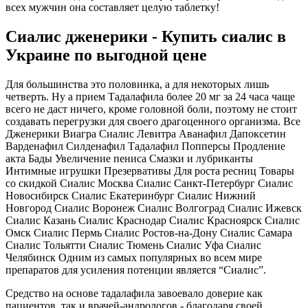
всех мужчин она составляет целую таблетку!
Сиалис дженерики - Купить сиалис в
Украине по выгодной цене
Для большинства это половинка, а для некоторых лишь
четверть. Ну а прием Тадалафила более 20 мг за 24 часа чаще
всего не даст ничего, кроме головной боли, поэтому не стоит
создавать перегрузки для своего драгоценного организма. Все
Дженерики Виагра Сиалис Левитра Аванафил Дапоксетин
Варденафил Силденафил Тадалафил Попперсы Продление
акта Бады Увеличение пениса Смазки и лубриканты
Интимные игрушки Презервативы Для роста ресниц Товары
со скидкой Сиалис Москва Сиалис Санкт-Петербург Сиалис
Новосибирск Сиалис Екатеринбург Сиалис Нижний
Новгород Сиалис Воронеж Сиалис Волгоград Сиалис Ижевск
Сиалис Казань Сиалис Краснодар Сиалис Красноярск Сиалис
Омск Сиалис Пермь Сиалис Ростов-на-Дону Сиалис Самара
Сиалис Тольятти Сиалис Тюмень Сиалис Уфа Сиалис
Челябинск Одним из самых популярных во всем мире
препаратов для усиления потенции является “Сиалис”.
Средство на основе тадалафила завоевало доверие как
пациентов, так и врачей-андрологов - благодаря своей