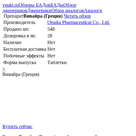
vnuki.ru
Обзоры БАДов
БАДы
Обзор
дженериков
Дженерики
Обзор аналогов
Аналоги
Препарат
Вивайра (Греция)
Читать обзор
Производитель
Otsuka Pharmaceutical Co., Ltd.
Продано шт.
548
Дозировка в мг.
28
Наличие
Нет
Бесплатная доставка
Нет
Побочные эффекты
Нет
Форма выпуска
Таблетки
×
Вивайра (Греция)
Купить сейчас