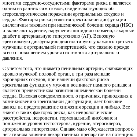
многими сердечно-сосудистыми факторами риска и является
одним из ранних симптомов, свидетельствующих об
атеросклеротическом поражении артериальных сосудов и
сердца. Факторы риска развития эректильной дисфункции
аналогичны таковым при ишемической болезни сердца (ИБС)
и включают курение, нарушения липидного обмена, сахарный
диабет и артериальную гипертензию (АГ). Венозную
эректильную дисфункцию диагностируют у каждого третьего
мужчины с артериальной гипертензией, что связано прежде
всего с повышением уровня системного артериального
давления.
С учетом того, что диаметр пенильных артерий, снабжающих
кровью мужской половой орган, в три раза меньше
коронарных сосудов, при наличии факторов риска
эректильная функция у мужчин возникает намного раньше и
является предвестником развития ишемической болезни
сердца. Высокая осведомленность о причинах, приводящих к
возникновению эректильной дисфункции, дает большие
шансы на предотвращение снижения эрекции и либидо. Все
знают о таких факторах риска, как неврологические
расстройства, невропатии, гормональный дисбаланс и
понижение уровня тестостерона, курение, атеросклероз,
артериальная гипертензия. Однако мало обсуждается вопрос о
негативном влиянии лекарственных препаратов на потенцию.