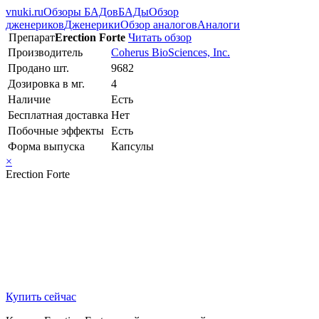
vnuki.ru
Обзоры БАДов
БАДы
Обзор
дженериков
Дженерики
Обзор аналогов
Аналоги
Препарат
Erection Forte
Читать обзор
Производитель
Coherus BioSciences, Inc.
Продано шт.
9682
Дозировка в мг.
4
Наличие
Есть
Бесплатная доставка
Нет
Побочные эффекты
Есть
Форма выпуска
Капсулы
×
Erection Forte
Купить сейчас