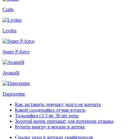
Cialis
Levitra
Super P-force
Avanafil
Dapoxetine
Как заставить девушку долго не кончать
Какой силденафил лучше купить
Тадалафил с3 5 мг 30 шт цена
Золотой конек препарат для потенции отзывы
Купить виагру в москве в аптеке
Сиалис цена в аптеках симферополя