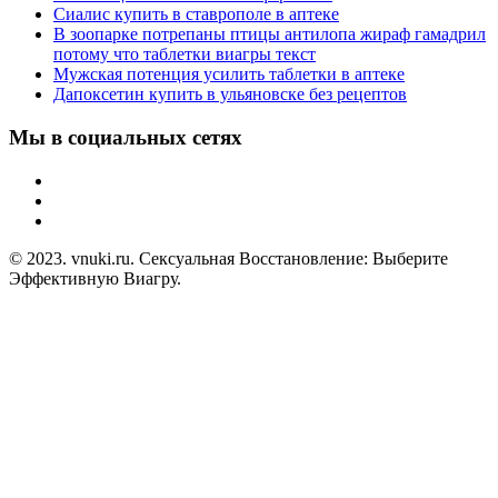
Сиалис купить в ставрополе в аптеке
В зоопарке потрепаны птицы антилопа жираф гамадрил
потому что таблетки виагры текст
Мужская потенция усилить таблетки в аптеке
Дапоксетин купить в ульяновске без рецептов
Мы в социальных сетях
© 2023. vnuki.ru. Сексуальная Восстановление: Выберите
Эффективную Виагру.