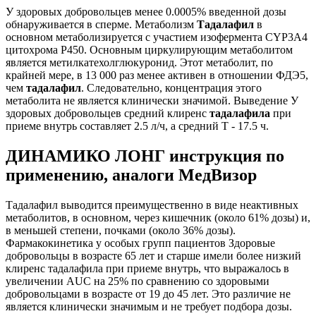
У здоровых добровольцев менее 0.0005% введенной дозы
обнаруживается в сперме. Метаболизм
Тадалафил
в
основном метаболизируется с участием изофермента CYP3A4
цитохрома Р450. Основным циркулирующим метаболитом
является метилкатехолглюкуронид. Этот метаболит, по
крайней мере, в 13 000 раз менее активен в отношении ФДЭ5,
чем
тадалафил
. Следовательно, концентрация этого
метаболита не является клинически значимой. Выведение У
здоровых добровольцев средний клиренс
тадалафила
при
приеме внутрь составляет 2.5 л/ч, а средний Т - 17.5 ч.
ДИНАМИКО ЛОНГ инструкция по
применению, аналоги МедВизор
Тадалафил выводится преимущественно в виде неактивных
метаболитов, в основном, через кишечник (около 61% дозы) и,
в меньшей степени, почками (около 36% дозы).
Фармакокинетика у особых групп пациентов Здоровые
добровольцы в возрасте 65 лет и старше имели более низкий
клиренс тадалафила при приеме внутрь, что выражалось в
увеличении AUC на 25% по сравнению со здоровыми
добровольцами в возрасте от 19 до 45 лет. Это различие не
является клинически значимым и не требует подбора дозы.