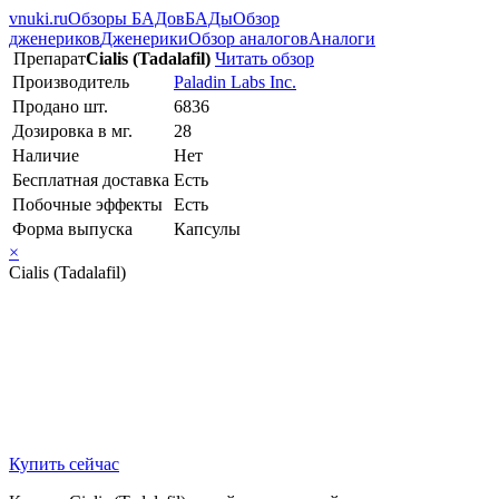
vnuki.ru
Обзоры БАДов
БАДы
Обзор
дженериков
Дженерики
Обзор аналогов
Аналоги
Препарат
Cialis (Tadalafil)
Читать обзор
Производитель
Paladin Labs Inc.
Продано шт.
6836
Дозировка в мг.
28
Наличие
Нет
Бесплатная доставка
Есть
Побочные эффекты
Есть
Форма выпуска
Капсулы
×
Cialis (Tadalafil)
Купить сейчас