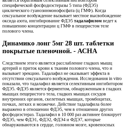
является обратимым селективным ингибитором
специфической фосфодиэстеразы 5 типа (ФДЭ5)
циклического гуанозинмонофосфата (ц ГМФ). Когда
сексуальное возбуждение вызывает местное высвобождение
оксида азота, ингибирование ФДЭ5
тадалафилом
ведет к
повышению концентрации ц ГМФ в пещеристом теле
полового члена.
Динамико лонг 5мг 28 шт. таблетки
покрытые пленочной. - АСНА
Следствием этого является расслабление гладких мышц
артерий и приток крови к тканям полового члена, что и
вызывает эрекцию. Тадалафил не оказывает эффекта в
отсутствии сексуального возбуждения. Исследования in vitro
показали, что тадалафил является селективным ингибитором
ФДЭ5. ФДЭ5 является ферментом, обнаруженным в гладких
мышцах пещеристого тела, гладких мышцах сосудов
внутренних органов, скелетных мышцах, тромбоцитах,
почках, легких и мозжечке. Действие тадалафила более
выражено в отношении ФДЭ5, чем в отношении других
фосфодиэстераз. Тадалафил в 10 000 раз активнее блокирует
ФДЭ5, чем ФДЭ1, ФДЭ2, ФДЭ4 и ФДЭ7, которые
обнаруживаются в сердце, головном мозге, кровеносных