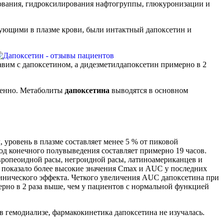
рования, гидроксилирования нафтогруппы, глюкуронизации и
ующими в плазме крови, были интактный дапоксетин и
авим с дапоксетином, а дидезметилдапоксетин примерно в 2
венно. Метаболиты
дапоксетина
выводятся в основном
уровень в плазме составляет менее 5 % от пиковой
од конечного полувыведения составляет примерно 19 часов.
европеоидной расы, негроидной расы, латиноамериканцев и
 показало более высокие значения Сmах и AUC у последних
клинического эффекта. Четкого увеличения AUC дапоксетина при
но в 2 раза выше, чем у пациентов с нормальной функцией
гемодиализе, фармакокинетика дапоксетина не изучалась.