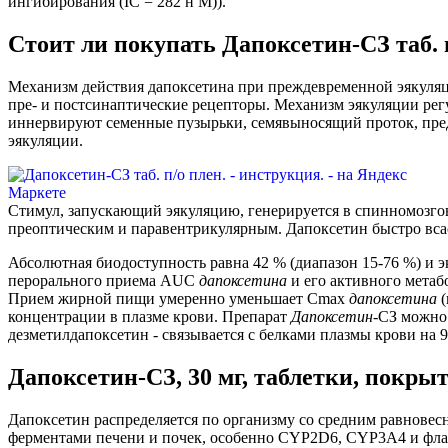
ингибирования (IC = 282 н М)).
Стоит ли покупать Дапоксетин-СЗ таб. 
Механизм действия дапоксетина при преждевременной эякуляц
пре- и постсинаптические рецепторы. Механизм эякуляции ре
иннервируют семенные пузырьки, семявыносящий проток, пре
эякуляции.
Стимул, запускающий эякуляцию, генерируется в спинномозгов
преоптическим и паравентрикулярным. Дапоксетин быстро всасы
Абсолютная биодоступность равна 42 % (диапазон 15-76 %) и э
перорального приема AUC
дапоксетина
и его активного метаб
Прием жирной пищи умеренно уменьшает Сmах
дапоксетина
(
концентрации в плазме крови. Препарат
Дапоксетин
-СЗ можно
дезметилдапоксетин - связывается с белками плазмы крови на 9
Дапоксетин-СЗ, 30 мг, таблетки, покры
Дапоксетин распределяется по организму со средним равновес
ферментами печени и почек, особенно CYP2D6, CYP3A4 и флав