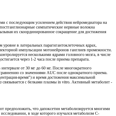
ами с последующим усилением действия нейромедиатора на
с постганглионарные симпатические нервные волокна
вызывая их скоординированное сокращение для достижения
м уровне в латеральных парагигантоклеточных ядрах,
флекторной импульсации мотонейронов ганглиев промежности.
контролируется несколькими ядрами головного мозга, в числе
тигается через 1-2 часа после приема препарата.
интервале от 30 мг до 60 мг. После многократного
 сравнению со значениями AUC после однократного приема.
центрация-время") и время достижения максимальной
а
связывается с белками плазмы in vitro. Активный метаболит -
яют предположить, что дапоксетин метаболизируется многими
сследовании, в ходе которого изучался метаболизм С-