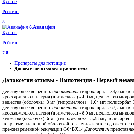
Купить
Рейтинг
8
6.Аванафил
Купить
Рейтинг
7.8
Препараты для потенции
Дапоксетин отзывы мужчин цена
Дапоксетин отзывы - Импотенция - Первый незав
действующее вещество:
дапоксетина
гидрохлорид - 33,6 мг (в 
кроскармеллоза натрия (примеллоза) - 4,0 мг, целлюлоза микрок
вещества (оболочка): 3 мг (гипромеллоза - 1,64 мг; полисорбат-8
действующее вещество:
дапоксетина
гидрохлорид - 67,2 мг (в 
кроскармеллоза натрия (примеллоза) - 8,0 мг, целлюлоза микрок
вещества (оболочка): 6 мг (гипромеллоза - 3,28 мг; полисорбат-80
покрытые пленочной оболочкой от светло-желтого до желтого ц
преждевременной эякуляции G04BX14
Дапоксетин
представля