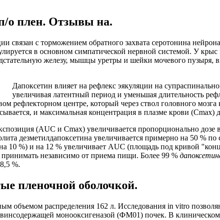
п/о плен. Отзывы на.
ии связан с торможением обратного захвата серотонина нейрон
гулируется в основном симпатической нервной системой. У кры
дстательную железу, мышцы уретры и шейки мочевого пузыря, 
Дапоксетин влияет на рефлекс эякуляции на супраспинально
увеличивая латентный период и уменьшая длительность ре
ом рефлекторном центре, который через ствол головного мозга 
вается, и максимальная концентрация в плазме крови (Сmах) дос
кспозиция (AUC и Сmах) увеличивается пропорционально дозе в 
олита дезметилдапоксетина увеличивается примерно на 50 % по
на 10 %) и на 12 % увеличивает AUC (площадь под кривой "кон
 принимать независимо от приема пищи. Более 99 %
дапоксетин
8,5 %.
тые пленочной оболочкой.
ным объемом распределения 162 л. Исследования in vitro позвол
инсодержащей монооксигеназой (ФМ01) почек. В клиническом и