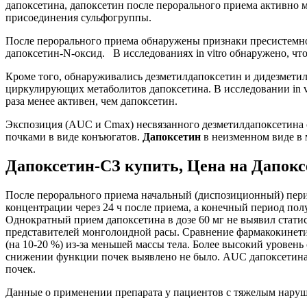
дапоксетина, дапоксетин после перорального приема активно
присоединения сульфогруппы.
После перорального приема обнаружены признаки пресистемн
дапоксетин-N-оксид. В исследованиях in vitro обнаружено, чт
Кроме того, обнаруживались дезметилдапоксетин и дидезметил
циркулирующих метаболитов дапоксетина. В исследовании in vi
раза менее активен, чем дапоксетин.
Экспозиция (AUC и Сmах) несвязанного дезметилдапоксетина с
почками в виде конъюгатов.
Дапоксетин
в неизменном виде в 
Дапоксетин-СЗ купить, Цена на Дапоксе
После перорального приема начальный (диспозиционный) перио
концентрации через 24 ч после приема, а конечный период пол
Однократный прием дапоксетина в дозе 60 мг не выявил стати
представителей монголоидной расы. Сравнение фармакокинети
(на 10-20 %) из-за меньшей массы тела. Более высокий уровен
снижении функции почек выявлено не было. AUC дапоксетина 
почек.
Данные о применении препарата у пациентов с тяжелым наруш