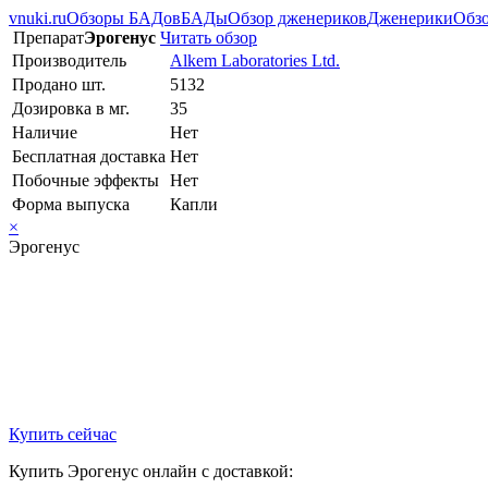
vnuki.ru
Обзоры БАДов
БАДы
Обзор дженериков
Дженерики
Обзо
Препарат
Эрогенус
Читать обзор
Производитель
Alkem Laboratories Ltd.
Продано шт.
5132
Дозировка в мг.
35
Наличие
Нет
Бесплатная доставка
Нет
Побочные эффекты
Нет
Форма выпуска
Капли
×
Эрогенус
Купить сейчас
Купить Эрогенус онлайн с доставкой: