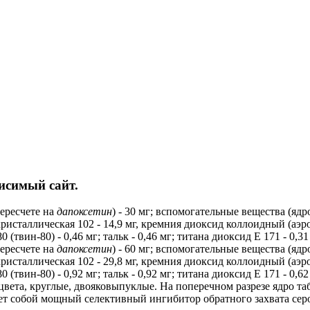
исимый сайт.
пересчете на
дапоксетин
) - 30 мг; вспомогательные вещества (ядр
ристаллическая 102 - 14,9 мг, кремния диоксид коллоидный (аэрос
0 (твин-80) - 0,46 мг; тальк - 0,46 мг; титана диоксид Е 171 - 0,
пересчете на
дапоксетин
) - 60 мг; вспомогательные вещества (ядр
ристаллическая 102 - 29,8 мг, кремния диоксид коллоидный (аэрос
 (твин-80) - 0,92 мг; тальк - 0,92 мг; титана диоксид Е 171 - 0,6
вета, круглые, двояковыпуклые. На поперечном разрезе ядро таб
ет собой мощный селективный ингибитор обратного захвата се