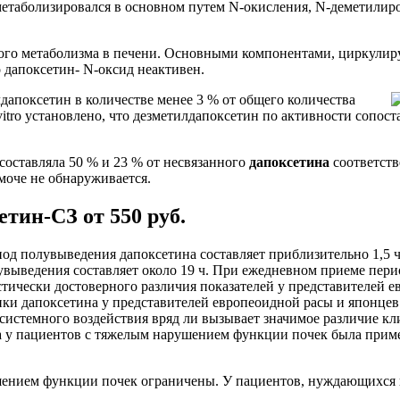
 метаболизировался в основном путем N-окисления, N-деметили
ого метаболизма в печени. Основными компонентами, циркулир
о дапоксетин- N-оксид неактивен.
дапоксетин в количестве менее 3 % от общего количества
tro установлено, что дезметилдапоксетин по активности сопост
оставляла 50 % и 23 % от несвязанного
дапоксетина
соответст
моче не обнаруживается.
тин-СЗ от 550 руб.
д полувыведения дапоксетина составляет приблизительно 1,5 ч, 
увыведения составляет около 19 ч. При ежедневном приеме пери
стически достоверного различия показателей у представителей 
ки дапоксетина у представителей европеоидной расы и японцев
ь системного воздействия вряд ли вызывает значимое различие 
у пациентов с тяжелым нарушением функции почек была пример
ением функции почек ограничены. У пациентов, нуждающихся в 