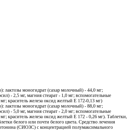
о): лактозы моногидрат (сахар молочный) - 44,0 мг;
ил) - 2,5 мг, магния стеарат - 1,0 мг; вспомогательные
31 мг; краситель железа оксид желтый Е 172-0,13 мг)
о): лактозы моногидрат (сахар молочный) - 88,0 мг;
ил) - 5,0 мг, магния стеарат - 2,0 мг; вспомогательные
2 мг; краситель железа оксид желтый Е 172 - 0,26 мг). Таблетки,
летки белого или почти белого цвета. Средство лечения
ротонина (СИОЗС) с концентрацией полумаксимального