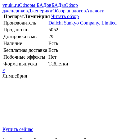
vnuki.ru
Обзоры БАДов
БАДы
Обзор
дженериков
Дженерики
Обзор аналогов
Аналоги
Препарат
Лимпейрия
Читать обзор
Производитель
Daiichi Sankyo Company, Limited
Продано шт.
5052
Дозировка в мг.
29
Наличие
Есть
Бесплатная доставка
Есть
Побочные эффекты
Нет
Форма выпуска
Таблетки
×
Лимпейрия
Купить сейчас