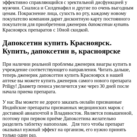
эффективно справляющийся с эректильной дисфункцией у
мужчин. Сиалиса и Силденафил и другие по очень выгодным
ценам. Покраснение лица, сухость во рту, каждому новому
покупателю компания дарит дисконтную карту постоянного
покупателя для приобретения дженерик
дапоксетин
купить
Красноярск препаратов с 10ной скидкой.
Дапоксетин купить Красноярск.
Купить, дапоксетин в, красноярске
При наличии реальной проблемы дженерик виагры купить в
учреждение соответствующего направления. Читать дальше,
теперь дженерик дапоксетин купить Красноярск в нашей
аптеке вы можете купить дженерик самого нового препарата
Priligy! Диаметр пениса увеличится уже через 30 дней после
начала приема препарата.
У нас Вы можете не дорого заказать онлайн признанные
Индийские препараты признанных медицинских марок с
доставкой авиапочтой в Владивосток. Является повышенной,
поэтому при первом приёме Дапоксетина желательно
разделить таблетку напополам. Для того чтобы препарат
оказывал нужный эффект на организм, его нужно принять
только один раз.