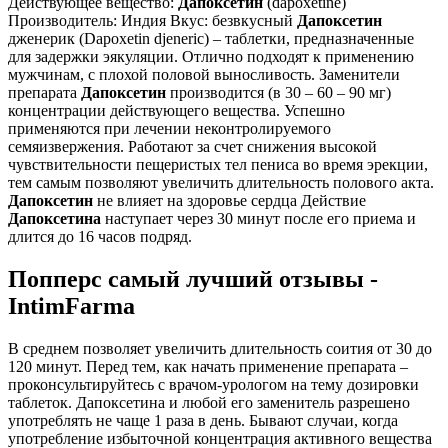
Действующее вещество:
Дапоксетин
(dapoxetine)
Производитель: Индия Вкус: безвкусный
Дапоксетин
дженерик (Dapoxetin djeneric) – таблетки, предназначенные
для задержки эякуляции. Отлично подходят к применению
мужчинам, с плохой половой выносливость. Заменители
препарата
Дапоксетин
производится (в 30 – 60 – 90 мг)
концентрации действующего вещества. Успешно
применяются при лечении неконтролируемого
семяизвержения. Работают за счет снижения высокой
чувствительности пещеристых тел пениса во время эрекции,
тем самым позволяют увеличить длительность полового акта.
Дапоксетин
не влияет на здоровье сердца Действие
Дапоксетина
наступает через 30 минут после его приема и
длится до 16 часов подряд.
Попперс самый лучший отзывы -
IntimFarma
В среднем позволяет увеличить длительность соития от 30 до
120 минут. Перед тем, как начать применение препарата –
проконсультируйтесь с врачом-урологом на тему дозировки
таблеток. Дапоксетина и любой его заменитель разрешено
употреблять не чаще 1 раза в день. Бывают случаи, когда
употребление избыточной концентрация активного вещества