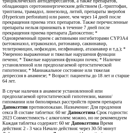
трициклических антидепрессантов, а также препаратов,
обладающих серотонинергическим действием (L-триптофан,
триптаны, трамадол, линезолид, литий, препараты зверобоя
(Hypericum perforatum) или ранее, чем через 14 дней после
прекращения приема этих препаратов. Также перечисленные
препараты нельзя принимать в течение 7 дней после
прекращения приема препарата Дапоксетин; *
Одновременный прием с активными ингибиторами CYP3A4
(кетоконазол, итраконазол, ритонавир, саквинавир,
телитромицин, нефазодон, нелфинавир, атазанавир и т.д.); *
Умеренно выраженные и тяжелые нарушения функции
печени; * Тяжелые нарушения функции почек; * Наличие
установленной или предполагаемой ортостатической
гипотензии; * Маниакальное состояние или тяжелая
депрессия в анамнезе; * Возраст: пациенты до 18 лет и старше
64 лет.
В случае наличия в анамнезе установленной ипи
предполагаемой ортостатической гипотензии, мании/
гипомании или биполярных расстройств прием препарата
Дапоксетин
противопоказан. Назначение: Для продления
секса В составе таблетки: 60 мг
Дапоксетина
Срок годности:
2023 Совместимость с алкоголем: можно, но не рекомендуем
Каждая таблетка содержит: 60 мг
Дапоксетина
Время
действия: 2 - 3 часа Начало действия: через 30-50 минут