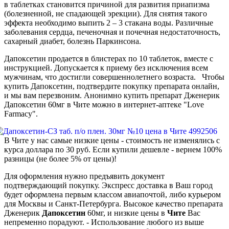
в таблетках становится причиной для развития приапизма
(болезненной, не спадающей эрекции). Для снятия такого
эффекта необходимо выпить 2 – 3 стакана воды. Различные
заболевания сердца, печеночная и почечная недостаточность,
сахарный диабет, болезнь Паркинсона.
Дапоксетин продается в блистерах по 10 таблеток, вместе с
инструкцией. Допускается к приему без исключения всем
мужчинам, что достигли совершеннолетнего возраста. Чтобы
купить Дапоксетин, подтвердите покупку препарата онлайн,
и мы вам перезвоним. Анонимно купить препарат Дженерик
Дапоксетин 60мг в Чите можно в интернет-аптеке "Love
Farmacy".
В Чите у нас самые низкие цены - стоимость не изменялись с
курса доллара по 30 руб. Если купили дешевле - вернем 100%
разницы (не более 5% от цены)!
Для оформления нужно предъявить документ
подтверждающий покупку. Экспресс доставка в Ваш город
будет оформлена первым классом авиапочтой, либо курьером
для Москвы и Санкт-Петербурга. Высокое качество препарата
Дженерик
Дапоксетин
60мг, и низкие цены в
Чите
Вас
непременно порадуют. - Использование любого из выше