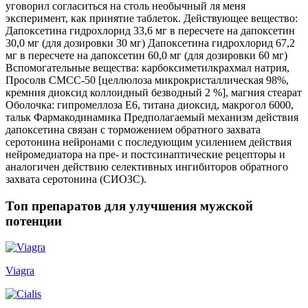
уговорил согласиться на столь необычный ля меня
эксперимент, как принятие таблеток. Действующее вещество:
Дапоксетина гидрохлорид 33,6 мг в пересчете на дапоксетин
30,0 мг (для дозировки 30 мг) Дапоксетина гидрохлорид 67,2
мг в пересчете на дапоксетин 60,0 мг (для дозировки 60 мг)
Вспомогательные вещества: карбоксиметилкрахмал натрия,
Просолв СМСС-50 [целлюлоза микрокристаллическая 98%,
кремния диоксид коллоидный безводный 2 %], магния стеарат
Оболочка: гипромеллоза Е6, титана диоксид, макрогол 6000,
тальк Фармакодинамика Предполагаемый механизм действия
дапоксетина связан с торможением обратного захвата
серотонина нейронами с последующим усилением действия
нейромедиатора на пре- и постсинаптические рецепторы и
аналогичен действию селективных ингибиторов обратного
захвата серотонина (СИОЗС).
Топ препаратов для улучшения мужской
потенции
Viagra