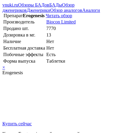
vnuki.ru
Обзоры БАДов
БАДы
Обзор
дженериков
Дженерики
Обзор аналогов
Аналоги
Препарат
Erogenesis
Читать обзор
Производитель
Biocon Limited
Продано шт.
7770
Дозировка в мг.
13
Наличие
Нет
Бесплатная доставка
Нет
Побочные эффекты
Есть
Форма выпуска
Таблетки
×
Erogenesis
Купить сейчас