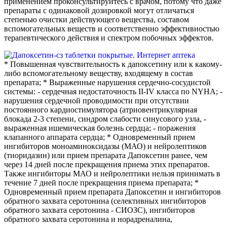
применением проконсультируйтесь с врачом, потому что даже
препараты с одинаковой дозировкой могут отличаться
степенью очистки действующего вещества, составом
вспомогательных веществ и соответственно эффективностью
терапевтического действия и спектром побочных эффектов.
* Повышенная чувствительность к дапоксетину или к какому-
либо вспомогательному веществу, входящему в состав
препарата; * Выраженные нарушения сердечно-сосудистой
системы: - сердечная недостаточность II-IV класса по NYHA; -
нарушения сердечной проводимости при отсутствии
постоянного кардиостимулятора (атриовентрикулярная
блокада 2-3 степени, синдром слабости синусового узла, -
выраженная ишемическая болезнь сердца; - поражения
клапанного аппарата сердца; * Одновременный прием
ингибиторов моноаминоксидазы (МАО) и нейролептиков
(тиоридазин) или прием препарата Дапоксетин ранее, чем
через 14 дней после прекращения приема этих препаратов.
Также ингибиторы МАО и нейролептики нельзя принимать в
течение 7 дней после прекращения приема препарата; *
Одновременный прием препарата Дапоксетин и ингибиторов
обратного захвата серотонина (селективных ингибиторов
обратного захвата серотонина - СИОЗС), ингибиторов
обратного захвата серотонина и норадреналина,