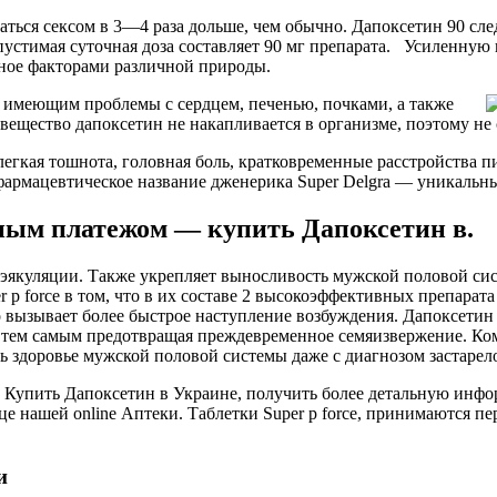
ться сексом в 3—4 раза дольше, чем обычно. Дапоксетин 90 сле
опустимая суточная доза составляет 90 мг препарата. Усиленну
нное факторами различной природы.
, имеющим проблемы с сердцем, печенью, почками, а также
ещество дапоксетин не накапливается в организме, поэтому не 
легкая тошнота, головная боль, кратковременные расстройства 
 фармацевтическое название дженерика Super Delgra — уникальн
ным платежом — купить Дапоксетин в.
 эякуляции. Также укрепляет выносливость мужской половой си
r p force в том, что в их составе 2 высокоэффективных препара
 вызывает более быстрое наступление возбуждения. Дапоксетин
л, тем самым предотвращая преждевременное семяизвержение. К
ить здоровье мужской половой системы даже с диагнозом застаре
 Купить Дапоксетин в Украине, получить более детальную инф
це нашей online Аптеки. Таблетки Super p force, принимаются п
и