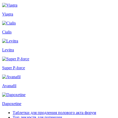
Viagra
Cialis
Levitra
Super P-force
Avanafil
Dapoxetine
Таблетки для продления полового акта форум
Топ лекарств для потенции