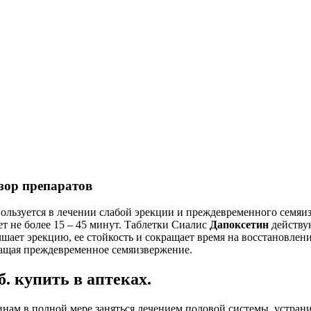
бзор препаратов
пользуется в лечении слабой эрекции и преждевременного семяи
ет не более 15 – 45 минут. Таблетки Сиалис
Дапоксетин
действую
шает эрекцию, ее стойкость и сокращает время на восстановлени
ращая преждевременное семяизвержение.
. купить в аптеках.
инам в полной мере заняться лечением половой системы, устра