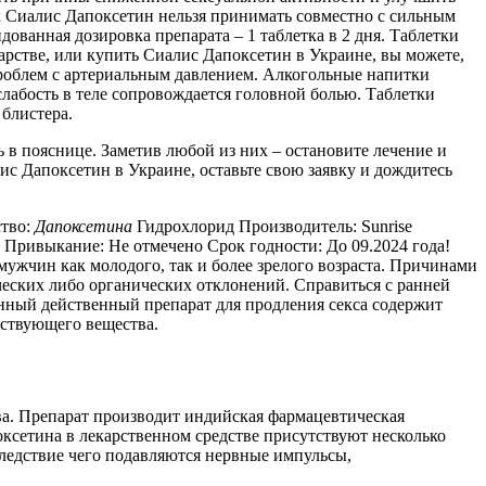
к Сиалис Дапоксетин нельзя принимать совместно с сильным
ванная дозировка препарата – 1 таблетка в 2 дня. Таблетки
арстве, или купить Сиалис Дапоксетин в Украине, вы можете,
роблем с артериальным давлением. Алкогольные напитки
лабость в теле сопровождается головной болью. Таблетки
 блистера.
 в пояснице. Заметив любой из них – остановите лечение и
ис Дапоксетин в Украине, оставьте свою заявку и дождитесь
ство:
Дапоксетина
Гидрохлорид Производитель: Sunrise
а Привыкание: Не отмечено Срок годности: До 09.2024 года!
ужчин как молодого, так и более зрелого возраста. Причинами
еских либо органических отклонений. Справиться с ранней
нный действенный препарат для продления секса содержит
ействующего вещества.
ва. Препарат производит индийская фармацевтическая
ксетина в лекарственном средстве присутствуют несколько
следствие чего подавляются нервные импульсы,