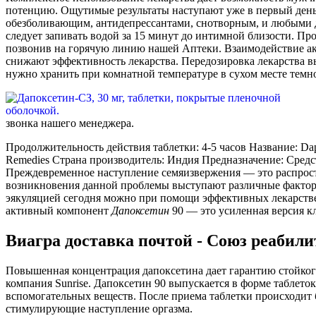
потенцию. Ощутимые результаты наступают уже в первый день 
обезболивающим, антидепрессантами, снотворным, и любыми дру
следует запивать водой за 15 минут до интимной близости. Пр
позвонив на горячую линию нашей Аптеки. Взаимодействие ак
снижают эффективность лекарства. Передозировка лекарства в
нужно хранить при комнатной температуре в сухом месте темно
звонка нашего менеджера.
Продолжительность действия таблетки: 4-5 часов Название: Dap
Remedies Страна производитель: Индия Предназначение: Средст
Преждевременное наступление семяизвержения — это распростр
возникновения данной проблемы выступают различные факторы
эякуляцией сегодня можно при помощи эффективных лекарстве
активный компонент
Дапоксетин
90 — это усиленная версия кл
Виагра доставка почтой - Союз реабили
Повышенная концентрация дапоксетина дает гарантию стойкого
компания Sunrise. Дапоксетин 90 выпускается в форме таблет
вспомогательных веществ. После приема таблетки происходит 
стимулирующие наступление оргазма.