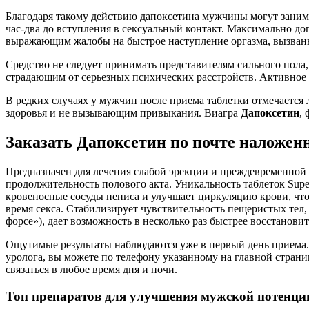
Благодаря такому действию дапоксетина мужчины могут занима
час-два до вступления в сексуальный контакт. Максимально д
выражающим жалобы на быстрое наступление оргазма, вызва
Средство не следует принимать представителям сильного пола
страдающим от серьезных психических расстройств. Активное в
В редких случаях у мужчин после приема таблетки отмечается 
здоровья и не вызывающим привыкания. Виагра
Дапоксетин
,
Заказать Дапоксетин по почте наложен
Предназначен для лечения слабой эрекции и преждевременной
продолжительность полового акта. Уникальность таблеток Supe
кровеносные сосуды пениса и улучшает циркуляцию крови, что
время секса. Стабилизирует чувствительность пещеристых те
форсе»), дает возможность в несколько раз быстрее восстанов
Ощутимые результаты наблюдаются уже в первый день приема.
уролога, вы можете по телефону указанному на главной страни
связаться в любое время дня и ночи.
Топ препаратов для улучшения мужской потенци