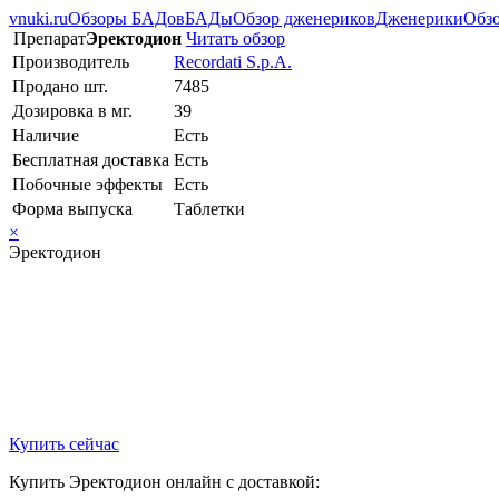
vnuki.ru
Обзоры БАДов
БАДы
Обзор дженериков
Дженерики
Обзо
Препарат
Эректодион
Читать обзор
Производитель
Recordati S.p.A.
Продано шт.
7485
Дозировка в мг.
39
Наличие
Есть
Бесплатная доставка
Есть
Побочные эффекты
Есть
Форма выпуска
Таблетки
×
Эректодион
Купить сейчас
Купить Эректодион онлайн с доставкой: