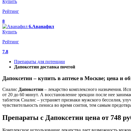
Купить
Рейтинг
8
6.Аванафил
Купить
Рейтинг
7.8
Препараты для потенции
Дапоксетин доставка почтой
Дапоксетин – купить в аптеке в Москве; цена и о
Сиалис
Дапоксетин
– лекарство комплексного назначения. Ис
от 20 до 60 минут. А восстановление эрекции после нее занима
таблеток Сиалис – устраняет признаки мужского бессилия, улуч
чувствительность пениса во время соития, тем самым предотв
Препараты с Дапоксетин цена от 748 руб
Комплексное использование лекарства дает возможность мужч