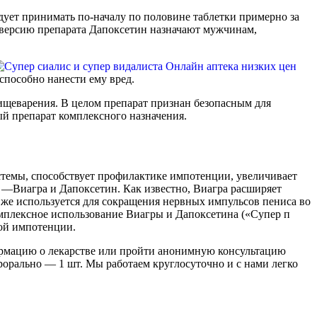
дует принимать по-началу по половине таблетки примерно за
ю версию препарата Дапоксетин назначают мужчинам,
способно нанести ему вред.
пищеварения. В целом препарат признан безопасным для
ый препарат комплексного назначения.
стемы, способствует профилактике импотенции, увеличивает
та —Виагра и Дапоксетин. Как известно, Виагра расширяет
 же используется для сокращения нервных импульсов пениса во
омплексное использование Виагры и Дапоксетина («Супер п
лой импотенции.
ормацию о лекарстве или пройти анонимную консультацию
ерорально — 1 шт. Мы работаем круглосуточно и с нами легко