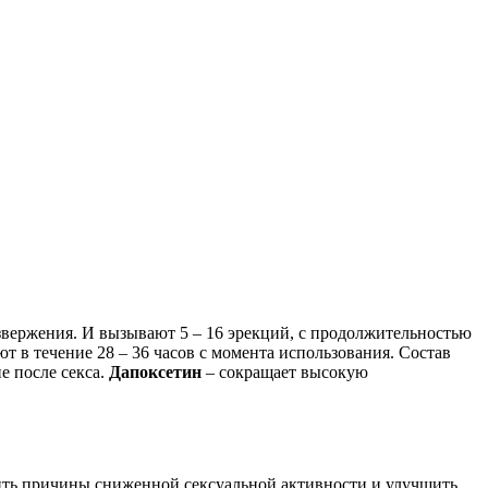
звержения. И вызывают 5 – 16 эрекций, с продолжительностью
т в течение 28 – 36 часов с момента использования. Состав
е после секса.
Дапоксетин
– сокращает высокую
нить причины сниженной сексуальной активности и улучшить