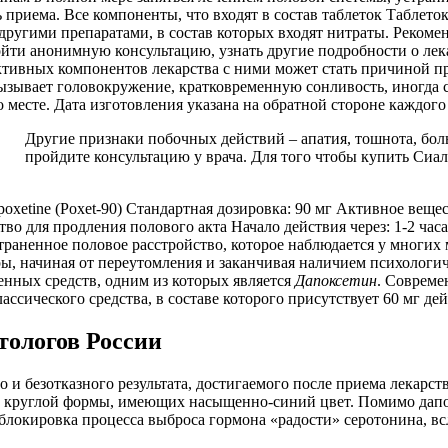
приема. Все компоненты, что входят в состав таблеток Таблето
гими препаратами, в состав которых входят нитраты. Рекомендо
ойти анонимную консультацию, узнать другие подробности о лек
тивных компонентов лекарства с ними может стать причиной п
ызывает головокружение, кратковременную сонливость, иногда с
 месте. Дата изготовления указана на обратной стороне каждого
Другие признаки побочных действий – апатия, тошнота, боль
пройдите консультацию у врача. Для того чтобы купить Сиал
oxetine (Poxet-90) Стандартная дозировка: 90 мг Активное веще
во для продления полового акта Начало действия через: 1-2 час
аненное половое расстройство, которое наблюдается у многих м
, начиная от переутомления и заканчивая наличием психологич
нных средств, одним из которых является
Дапоксетин
. Совреме
ассического средства, в составе которого присутствует 60 мг д
тологов России
 и безотказного результата, достигаемого после приема лекарст
ок круглой формы, имеющих насыщенно-синий цвет. Помимо дапо
блокировка процесса выброса гормона «радости» серотонина, в