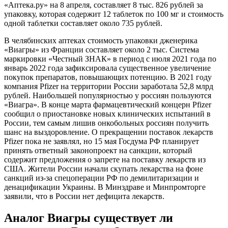
«Аптека.ру» на 8 апреля, составляет 8 тыс. 826 рублей за
упаковку, которая содержит 12 таблеток по 100 мг и стоимость
одной таблетки составляет около 735 рублей.
В челябинских аптеках стоимость упаковки дженерика
«Виагры» из Франции составляет около 2 тыс. Система
маркировки «Честный ЗНАК» в период с июля 2021 года по
январь 2022 года зафиксировала существенное увеличение
покупок препаратов, повышающих потенцию. В 2021 году
компания Pfizer на территории России заработала 52,8 млрд
рублей. Наибольшей популярностью у россиян пользуются
«Виагра». В конце марта фармацевтический концерн Pfizer
сообщил о приостановке новых клинических испытаний в
России, тем самым лишив онкобольных россиян получить
шанс на выздоровление. О прекращении поставок лекарств
Pfizer пока не заявлял, но 15 мая Госдума РФ планирует
принять ответный законопроект на санкции, который
содержит предложения о запрете на поставку лекарств из
США. Жители России начали скупать лекарства на фоне
санкций из-за спецоперации РФ по демилитаризации и
денацификации Украины. В Минздраве и Минпромторге
заявили, что в России нет дефицита лекарств.
Аналог Виагры существует ли