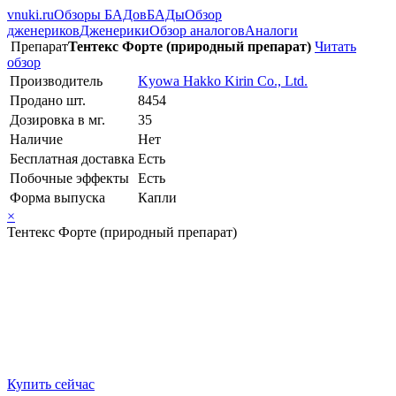
vnuki.ru
Обзоры БАДов
БАДы
Обзор
дженериков
Дженерики
Обзор аналогов
Аналоги
Препарат
Тентекс Форте (природный препарат)
Читать
обзор
Производитель
Kyowa Hakko Kirin Co., Ltd.
Продано шт.
8454
Дозировка в мг.
35
Наличие
Нет
Бесплатная доставка
Есть
Побочные эффекты
Есть
Форма выпуска
Капли
×
Тентекс Форте (природный препарат)
Купить сейчас