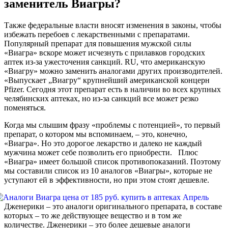
заменитель Виагры?
Также федеральные власти вносят изменения в законы, чтобы
избежать перебоев с лекарственными с препаратами.
Популярный препарат для повышения мужской силы
«Виагра» вскоре может исчезнуть с прилавков городских
аптек из-за ужесточения санкций. RU, что американскую
«Виагру» можно заменить аналогами других производителей.
«Выпускает „Виагру“ крупнейший американской концерн
Pfizer. Сегодня этот препарат есть в наличии во всех крупных
челябинских аптеках, но из-за санкций все может резко
поменяться.
Когда мы слышим фразу «проблемы с потенцией», то первый
препарат, о котором мы вспоминаем, – это, конечно,
«Виагра». Но это дорогое лекарство и далеко не каждый
мужчина может себе позволить его приобрести. Плюс
«Виагра» имеет большой список противопоказаний. Поэтому
мы составили список из 10 аналогов «Виагры», которые не
уступают ей в эффективности, но при этом стоят дешевле.
Дженерики – это аналоги оригинального препарата, в составе
которых – то же действующее вещество и в том же
количестве. Дженерики – это более дешевые аналоги