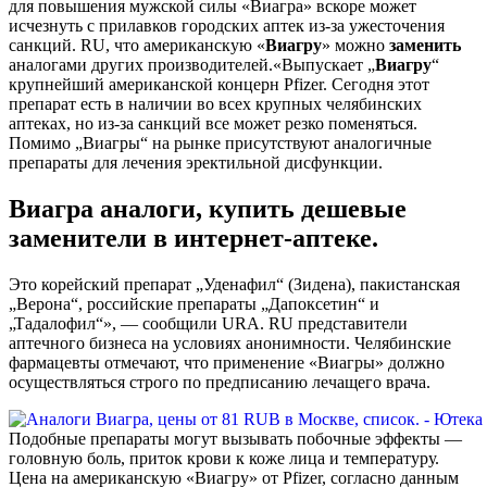
для повышения мужской силы «Виагра» вскоре может
исчезнуть с прилавков городских аптек из-за ужесточения
санкций. RU, что американскую «
Виагру
» можно
заменить
аналогами других производителей.«Выпускает „
Виагру
“
крупнейший американской концерн Pfizer. Сегодня этот
препарат есть в наличии во всех крупных челябинских
аптеках, но из-за санкций все может резко поменяться.
Помимо „Виагры“ на рынке присутствуют аналогичные
препараты для лечения эректильной дисфункции.
Виагра аналоги, купить дешевые
заменители в интернет-аптеке.
Это корейский препарат „Уденафил“ (Зидена), пакистанская
„Верона“, российские препараты „Дапоксетин“ и
„Тадалофил“», — сообщили URA. RU представители
аптечного бизнеса на условиях анонимности. Челябинские
фармацевты отмечают, что применение «Виагры» должно
осуществляться строго по предписанию лечащего врача.
Подобные препараты могут вызывать побочные эффекты —
головную боль, приток крови к коже лица и температуру.
Цена на американскую «Виагру» от Pfizer, согласно данным