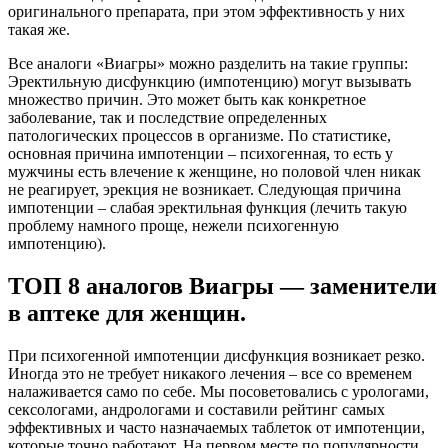
оригинального препарата, при этом эффективность у них
такая же.
Все аналоги «Виагры» можно разделить на такие группы:
Эректильную дисфункцию (импотенцию) могут вызывать
множество причин. Это может быть как конкретное
заболевание, так и последствие определенных
патологических процессов в организме. По статистике,
основная причина импотенции – психогенная, то есть у
мужчины есть влечение к женщине, но половой член никак
не реагирует, эрекция не возникает. Следующая причина
импотенции – слабая эректильная функция (лечить такую
проблему намного проще, нежели психогенную
импотенцию).
ТОП 8 аналогов Виагры — заменители
в аптеке для женщин.
При психогенной импотенции дисфункция возникает резко.
Иногда это не требует никакого лечения – все со временем
налаживается само по себе. Мы посоветовались с урологами,
сексологами, андрологами и составили рейтинг самых
эффективных и часто назначаемых таблеток от импотенции,
которые точно работают. На первом месте по популярности