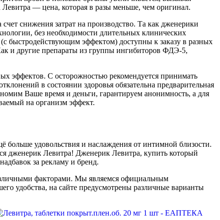
Левитра — цена, которая в разы меньше, чем оригинал.
а счет снижения затрат на производство. Та как дженерики
хнологии, без необходимости длительных клинических
(с быстродействующим эффектом) доступны к заказу в разных
Как и другие препараты из группы ингибиторов ФДЭ-5,
чных эффектов. С осторожностью рекомендуется принимать
тклонений в состоянии здоровья обязательна предварительная
номим Ваше время и деньги, гарантируем анонимность, а для
ваемый на организм эффект.
ё больше удовольствия и наслаждения от интимной близости.
тся дженерик Левитра! Дженерик Левитра, купить который
надбавок за рекламу и бренд.
азличными факторами. Мы являемся официальным
шего удобства, на сайте предусмотрены различные варианты