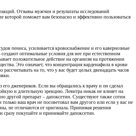
еакций. Отзывы мужчин и результаты исследований
е которой поможет вам безопасно и эффективно пользоваться
судов пениса, усиливается кровоснабжение и его кавернозные
 создают оптимальные условия для нее при естественном
зывает положительное действие на организм на протяжении
ества. Это означает, что концентрация варденафила в крови
 рассчитывать на то, что у вас будет целых двенадцать часов
овки.
из его дженериков. Если вы обращались к врачу и он сделал
стойкую и длительную эрекцию. Левитра никак не влияет на
нно другой препарат – дапоксетин. Существуют также сотни
только ваш врач не посоветовал вам другого или если у вас не
ены, не отличаются от оригинала. Принимая решения
ли сразу покупайте и принимайте дапоксетин.