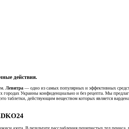
чные действия.
ем.
Левитра
— одно из самых популярных и эффективных средст
их городах Украины конфиденциально и без рецепта. Мы предла
то таблетки, действующим веществом которых является варден
MEDKO24
киси азота. В результате расслабления пещеристых тел пениса,