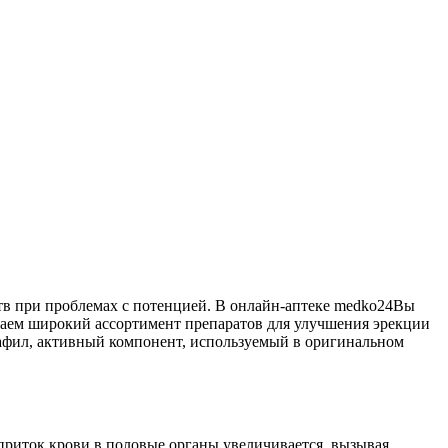
в при проблемах с потенцией. В онлайн-аптеке medko24Вы
гаем широкий ассортимент препаратов для улучшения эрекции
афил, активный компонент, используемый в оригинальном
 приток крови в половые органы увеличивается, вызывая