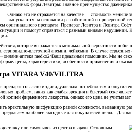
лекарственных форм Левитры: Главное преимущество дженерика 
Однако это не отражается на качестве — стоимость меньше з
выпускаются на основании разработанной и проверенной те
м оригинального препарата. Препарат Левитра и Левитра Софт 
 ситуации и помогут справиться с разными видами нарушений. 
ции.
действия, которое выражается в минимальной вероятности побо
 серповидно-клеточной анемии, лейкемии. В случае серьезных о
у — онлайн-аптека medko24Ваш идеальный помощник. Мы не сэко
 форме: цены, характеристики, особенности применения и оказы
итра VITARA V40/VILITRA
ь препарат согласно индивидуальным потребностям и ощутил ещ
овых проблем, таких как слабая эрекция и быстрый секс являе
ой копией фирменного лекарства, однако его цена не учитывает 
нить эректильную дисфункцию разной сложности, вызванную р
и предлагаем наиболее выгодные для покупателей цены. Для ва
 доставку или самовывоз из центра выдачи. Основным