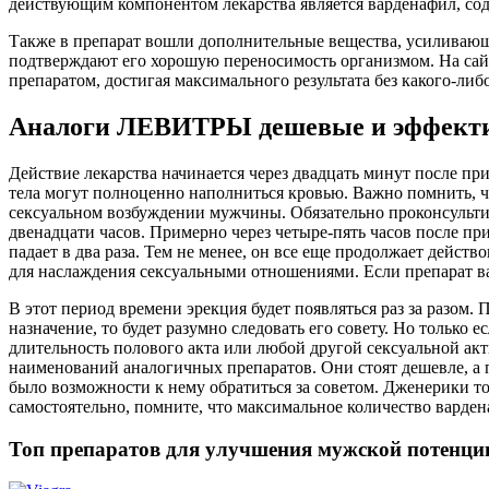
действующим компонентом лекарства является варденафил, сод
Также в препарат вошли дополнительные вещества, усиливаю
подтверждают его хорошую переносимость организмом. На сай
препаратом, достигая максимального результата без какого-либ
Аналоги ЛЕВИТРЫ дешевые и эффекти
Действие лекарства начинается через двадцать минут после пр
тела могут полноценно наполниться кровью. Важно помнить, ч
сексуальном возбуждении мужчины. Обязательно проконсультир
двенадцати часов. Примерно через четыре-пять часов после пр
падает в два раза. Тем не менее, он все еще продолжает дейст
для наслаждения сексуальными отношениями. Если препарат ва
В этот период времени эрекция будет появляться раз за разом.
назначение, то будет разумно следовать его совету. Но только
длительность полового акта или любой другой сексуальной акт
наименований аналогичных препаратов. Они стоят дешевле, а по
было возможности к нему обратиться за советом. Дженерики т
самостоятельно, помните, что максимальное количество вардена
Топ препаратов для улучшения мужской потенци