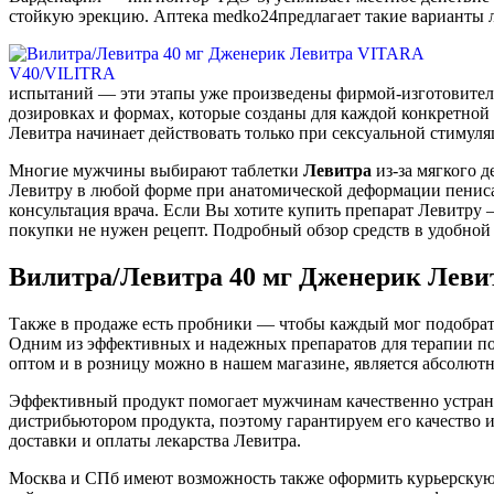
стойкую эрекцию. Аптека medko24предлагает такие варианты 
испытаний — эти этапы уже произведены фирмой-изготовителе
дозировках и формах, которые созданы для каждой конкретной
Левитра начинает действовать только при сексуальной стимуля
Многие мужчины выбирают таблетки
Левитра
из-за мягкого 
Левитру в любой форме при анатомической деформации пениса,
консультация врача. Если Вы хотите купить препарат Левитр
покупки не нужен рецепт. Подробный обзор средств в удобной
Вилитра/Левитра 40 мг Дженерик Лев
Также в продаже есть пробники — чтобы каждый мог подобрат
Одним из эффективных и надежных препаратов для терапии пол
оптом и в розницу можно в нашем магазине, является абсолютн
Эффективный продукт помогает мужчинам качественно устра
дистрибьютором продукта, поэтому гарантируем его качество 
доставки и оплаты лекарства Левитра.
Москва и СПб имеют возможность также оформить курьерскую