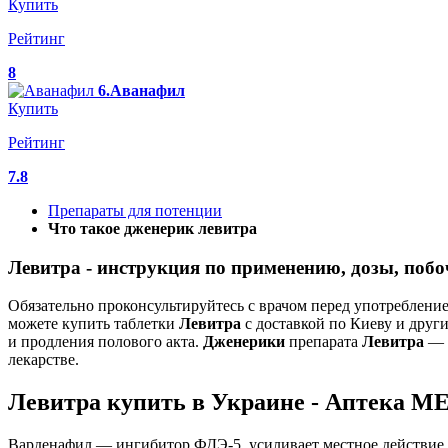
Купить
Рейтинг
8
6.Аванафил
Купить
Рейтинг
7.8
Препараты для потенции
Что такое дженерик левитра
Левитра - инструкция по применению, дозы, побо
Обязательно проконсультируйтесь с врачом перед употреблени
можете купить таблетки
Левитра
с доставкой по Киеву и друг
и продления полового акта.
Дженерики
препарата
Левитра
— э
лекарстве.
Левитра купить в Украине - Аптека 
Варденафил — ингибитор ФДЭ-5, усиливает местное действие о