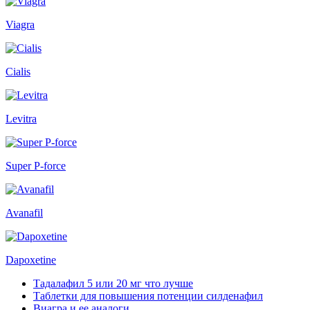
Viagra
Cialis
Levitra
Super P-force
Avanafil
Dapoxetine
Тадалафил 5 или 20 мг что лучше
Таблетки для повышения потенции силденафил
Виагра и ее аналоги