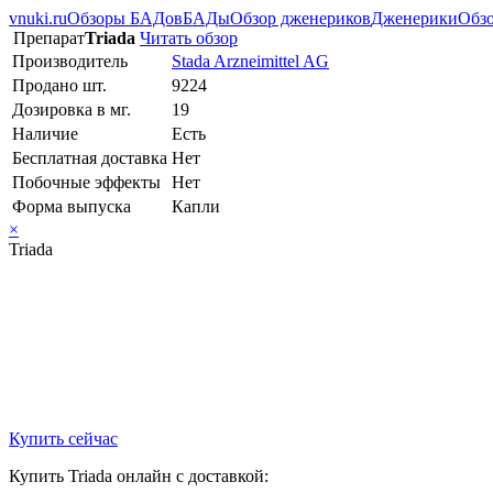
vnuki.ru
Обзоры БАДов
БАДы
Обзор дженериков
Дженерики
Обзо
Препарат
Triada
Читать обзор
Производитель
Stada Arzneimittel AG
Продано шт.
9224
Дозировка в мг.
19
Наличие
Есть
Бесплатная доставка
Нет
Побочные эффекты
Нет
Форма выпуска
Капли
×
Triada
Купить сейчас
Купить Triada онлайн с доставкой: