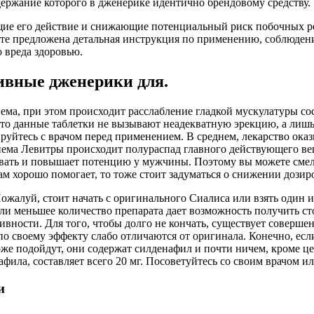
ержание которого в дженерике идентично брендовому средству.
щие его действие и снижающие потенциальный риск побочных р
те предложена детальная инструкция по применению, соблюдени
о вреда здоровью.
вные дженерики для.
иема, при этом происходит расслабление гладкой мускулатуры со
то данные таблетки не вызывают неадекватную эрекцию, а лишь
уйтесь с врачом перед применением. В среднем, лекарство ока
иема Левитры происходит полураспад главного действующего вещ
вовать и повышает потенцию у мужчины. Поэтому вы можете смело
м хорошо помогает, то тоже стоит задуматься о снижении дозир
 Пожалуй, стоит начать с оригинального Сиалиса или взять один 
 если меньшее количество препарата дает возможность получить 
ивности. Для того, чтобы долго не кончать, существует соверше
 своему эффекту слабо отличаются от оригинала. Конечно, если 
оже подойдут, они содержат силденафил и почти ничем, кроме ц
фила, составляет всего 20 мг. Посоветуйтесь со своим врачом и
и