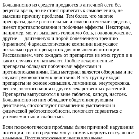
Большинство из средств продаются в аптечной сети без
рецепта врача, но не стоит прибегать к самолечению, не
выяснив причину проблемы. Тем более, что многие
препараты, даже растительные и гомеопатические средства,
имеют противопоказания и побочные эффекты. Некоторые,
например, могут вызывать головную боль, головокружение,
другие — длительную и порой болезненную эрекцию
(приапизм) Фармакологические компании выпускают
несколько групп препаратов для повышения потенции.
Рассказываем, чего ожидать от препаратов из этих групп и в
каких случаях их назначают. Любые лекарственные
препараты обладают побочными эффектами и
противопоказаниями. Наш материал является обзорным и не
служит руководством к действию. В эту группу входят
препараты на основе женьшеня, лимонника, элеутерококка,
левзеи, золотого корня и других лекарственных растений.
Препараты выпускаются в виде таблеток, капсул, настоек.
Большинство из них обладают общетонизирующим
действием, способствуют повышению умственной и
физической работоспособности, помогают справиться с
утомляемостью и слабостью.
Если психологические проблемы были причиной нарушения
потенции, то эти средства могут помочь вернуть сексуальное
влечение. Противопоказания: индивидуальная