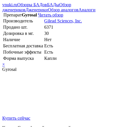
vnuki.ru
Обзоры БАДов
БАДы
Обзор
дженериков
Дженерики
Обзор аналогов
Аналоги
Препарат
Gyrosal
Читать обзор
Производитель
Gilead Sciences, Inc.
Продано шт.
6371
Дозировка в мг.
30
Наличие
Нет
Бесплатная доставка
Есть
Побочные эффекты
Есть
Форма выпуска
Капли
×
Gyrosal
Купить сейчас