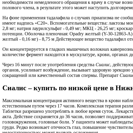
необходимости немедленного обращения к врачу в случае воз
полового члена, в результате этого может наступить долговрем
На фоне применения тадалафила о случаях приапизма не сооб
имеют надпись «С20». Вспомогательные вещества: лактозы моног
2,8 мг; натрия лаурилсульфат - 0,49 мг; МКЦ - 26,25 мг; кроск
потенции. Оболочка пленочная: Opadry желтый (Y-30-12863-A) (ла
желтый - 0,16 мг) - 8,75 м Действующее вещество тадалафил 
Он концентрируется в гладких мышечных волокнах кавернозны
количестве фермент находится в мускулатуре, крови, органах ды
Через 16 минут после употребления средства
Сиалис
, действу
органов, усиливает возбуждение, вызывает здоровую эрекцию 
сокращений или качественный состав спермы. Препарат
Сиали
Сиалис – купить по низкой цене в Нижн
Максимальная концентрация активного вещества в крови наблюд
естественным путем через 17 часов. Комплексная терапия раз
Таблетки разрешено употреблять в любое время суток. Лекарст
акта. Действие сохраняется до 36 часов, позволяет поддержив
головокружения, головные боли. У пациента может наблюдаться
груди. Редко возникает отечность глаз, повышение чувствител
недостаточностью: может вызвать осложнения.