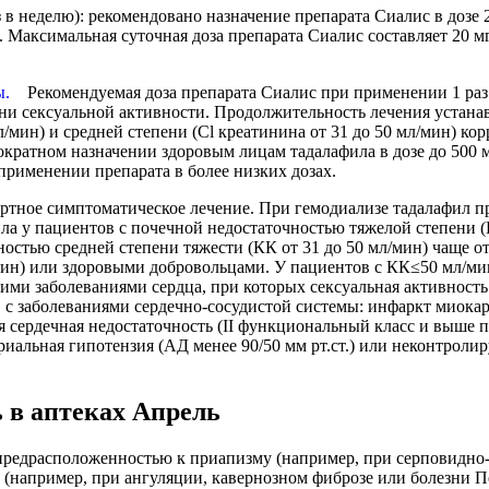
 в неделю): рекомендовано назначение препарата Сиалис в дозе 
 Максимальная суточная доза препарата Сиалис составляет 20 
Рекомендуемая доза препарата Сиалис при применении 1 раз 
мени сексуальной активности. Продолжительность лечения устан
л/мин) и средней степени (Cl креатинина от 31 до 50 мл/мин) ко
кратном назначении здоровым лицам тадалафила в дозе до 500 
применении препарата в более низких дозах.
артное симптоматическое лечение. При гемодиализе тадалафил п
ла у пациентов с почечной недостаточностью тяжелой степени 
остью средней степени тяжести (КК от 31 до 50 мл/мин) чаще о
/мин) или здоровыми добровольцами. У пациентов с КК≤50 мл/ми
кими заболеваниями сердца, при которых сексуальная активност
с заболеваниями сердечно-сосудистой системы: инфаркт миокард
ая сердечная недостаточность (II функциональный класс и выше
иальная гипотензия (АД менее 90/50 мм рт.ст.) или неконтролир
ь в аптеках Апрель
 предрасположенностью к приапизму (например, при серповидн
а (например, при ангуляции, кавернозном фиброзе или болезни