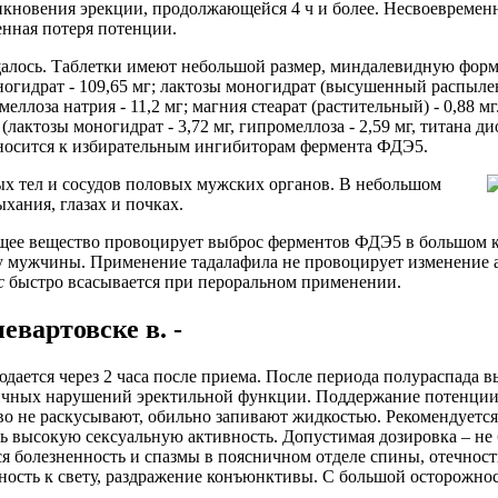
никновения эрекции, продолжающейся 4 ч и более. Несвоевреме
енная потеря потенции.
щалось. Таблетки имеют небольшой размер, миндалевидную форм
идрат - 109,65 мг; лактозы моногидрат (высушенный распылением
армеллоза натрия - 11,2 мг; магния стеарат (растительный) - 0,
ктозы моногидрат - 3,72 мг, гипромеллоза - 2,59 мг, титана диок
относится к избирательным ингибиторам фермента ФДЭ5.
х тел и сосудов половых мужских органов. В небольшом
хания, глазах и почках.
ющее вещество провоцирует выброс ферментов ФДЭ5 в большом 
у мужчины. Применение тадалафила не провоцирует изменение ар
с
быстро всасывается при пероральном применении.
евартовске в. -
ается через 2 часа после приема. После периода полураспада в
личных нарушений эректильной функции. Поддержание потенции 
во не раскусывают, обильно запивают жидкостью. Рекомендуется 
ать высокую сексуальную активность. Допустимая дозировка – не
 болезненность и спазмы в поясничном отделе спины, отечность
ьность к свету, раздражение конъюнктивы. С большой осторожно