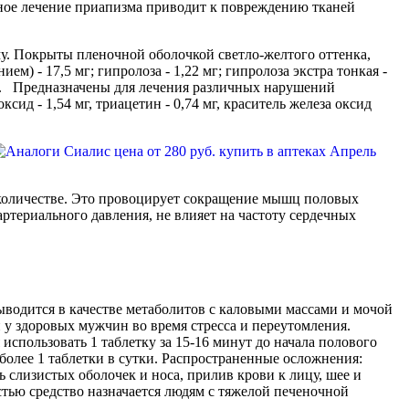
нное лечение приапизма приводит к повреждению тканей
у. Покрыты пленочной оболочкой светло-желтого оттенка,
) - 17,5 мг; гипролоза - 1,22 мг; гипролоза экстра тонкая -
88 мг. Предназначены для лечения различных нарушений
сид - 1,54 мг, триацетин - 0,74 мг, краситель железа оксид
количестве. Это провоцирует сокращение мышц половых
териального давления, не влияет на частоту сердечных
ыводится в качестве метаболитов с каловыми массами и мочой
у здоровых мужчин во время стресса и переутомления.
использовать 1 таблетку за 15-16 минут до начала полового
 более 1 таблетки в сутки. Распространенные осложнения:
 слизистых оболочек и носа, прилив крови к лицу, шее и
стью средство назначается людям с тяжелой печеночной