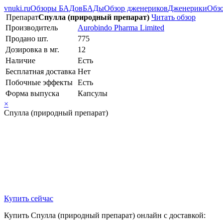
vnuki.ru
Обзоры БАДов
БАДы
Обзор дженериков
Дженерики
Обзо
Препарат
Спулла (природный препарат)
Читать обзор
Производитель
Aurobindo Pharma Limited
Продано шт.
775
Дозировка в мг.
12
Наличие
Есть
Бесплатная доставка
Нет
Побочные эффекты
Есть
Форма выпуска
Капсулы
×
Спулла (природный препарат)
Купить сейчас
Купить Спулла (природный препарат) онлайн с доставкой: