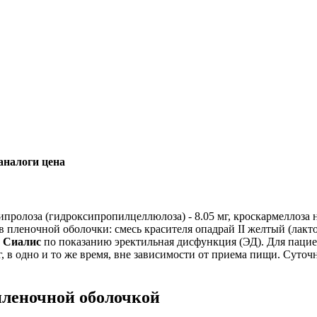
аналоги цена
пролоза (гидроксипропилцеллюлоза) - 8.05 мг, кроскармеллоза на
став пленочной оболочки: смесь красителя опадрай II желтый (лак
а
Сиалис
по показанию эректильная дисфункция (ЭД). Для пациен
г, в одно и то же время, вне зависимости от приема пищи. Суточн
пленочной оболочкой