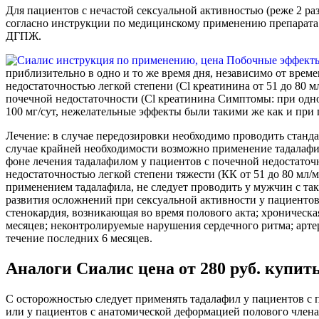
Для пациентов с нечастой сексуальной активностью (реже 2 раз
согласно инструкции по медицинскому применению препарата.
ДГПЖ.
приблизительно в одно и то же время дня, независимо от вре
недостаточностью легкой степени (Cl креатинина от 51 до 80 м
почечной недостаточности (Cl креатинина Симптомы: при одно
100 мг/сут, нежелательные эффекты были такими же как и при 
Лечение: в случае передозировки необходимо проводить станд
случае крайней необходимости возможно применение тадалафи
фоне лечения тадалафилом у пациентов с почечной недостаточн
недостаточностью легкой степени тяжести (КК от 51 до 80 мл
применением тадалафила, не следует проводить у мужчин с та
развития осложнений при сексуальной активности у пациентов 
стенокардия, возникающая во время полового акта; хроническ
месяцев; неконтролируемые нарушения сердечного ритма; артер
течение последних 6 месяцев.
Аналоги Сиалис цена от 280 руб. купит
С осторожностью следует применять тадалафил у пациентов с
или у пациентов с анатомической деформацией полового член