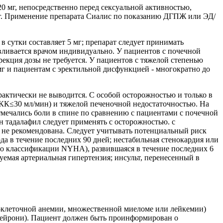
20 мг, непосредственно перед сексуальной активностью,
мг. Применение препарата Сиалис по показанию ДГПЖ или ЭД/
в сутки составляет 5 мг; препарат следует принимать
авливается врачом индивидуально. У пациентов с почечной
ррекция дозы не требуется. У пациентов с тяжелой степенью
мг и пациентам с эректильной дисфункцией - многократно до
рактически не выводится. С особой осторожностью и только в
(КК≤30 мл/мин) и тяжелой печеночной недостаточностью. На
тмечались боли в спине по сравнению с пациентами с почечной
н тадалафил следует применять с осторожностью. с
ь не рекомендована. Следует учитывать потенциальный риск
а в течение последних 90 дней; нестабильная стенокардия или
 по классификации NYHA), развившаяся в течение последних 6
уемая артериальная гипертензия; инсульт, перенесенный в
о-клеточной анемии, множественной миеломе или лейкемии)
 Пейрони). Пациент должен быть проинформирован о