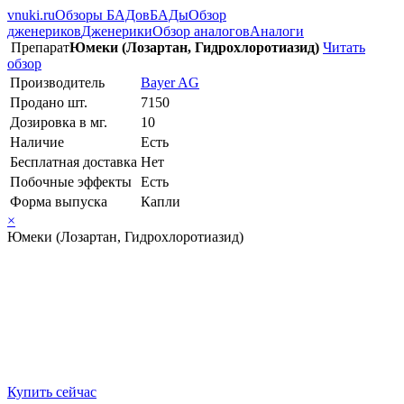
vnuki.ru
Обзоры БАДов
БАДы
Обзор
дженериков
Дженерики
Обзор аналогов
Аналоги
Препарат
Юмеки (Лозартан, Гидрохлоротиазид)
Читать
обзор
Производитель
Bayer AG
Продано шт.
7150
Дозировка в мг.
10
Наличие
Есть
Бесплатная доставка
Нет
Побочные эффекты
Есть
Форма выпуска
Капли
×
Юмеки (Лозартан, Гидрохлоротиазид)
Купить сейчас