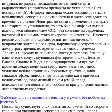
инсульта, инфаркта, тахикардии, внезапной смерти
(кардиогенной) с приемом препарата не установлена (нет
исследований). Инфаркт миокарда может ассоциироваться с
повышенной сексуальной активностью и часто совпадает по
времени с приемом Левитры, но связи применения препарата
и инфаркта не установлено, то есть был ли инфаркт вызван
имеющимся заболеванием ССС или сочетанием сердечных
патологий и приемом этого лекарства не известно. Имеются
редкие сообщения о случаях развитии ишемической
невропатии зрительного нерва, нарушающей остроту зрения и
даже утрату зрения, по времени связанных с приемом
Левитры и прочих ингибиторов фосфодиэстеразы 5 типа, у
пациентов с сопутствующими факторами риска: Левитра,
Виагра, Сиалис и Зидена при одновременном приеме с
прочими лекарственными средствами вызывают либо
усиление неблагоприятных побочных действий, либо
снижают эффективность препарата, либо категорически
недопустим одновременный прием (см. И перед
использованием обязательно сообщить врачу о принимаемых
лекарственных средствах.
Поскольку существует риск развития осложнений со стороны
сердца при увеличении сексуальной активности, перед