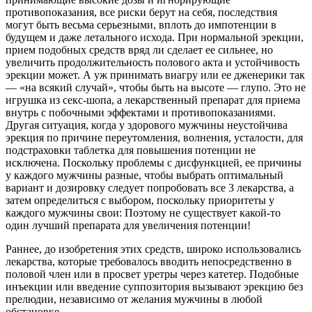
противопоказания, все риски берут на себя, последствия
могут быть весьма серьезными, вплоть до импотенции в
будущем и даже летального исхода. При нормальной эрекции,
прием подобных средств вряд ли сделает ее сильнее, но
увеличить продолжительность полового акта и устойчивость
эрекции может. А уж принимать виагру или ее дженерики так
— «на всякий случай», чтобы быть на высоте — глупо. Это не
игрушка из секс-шопа, а лекарственный препарат для приема
внутрь с побочными эффектами и противопоказаниями.
Другая ситуация, когда у здорового мужчины неустойчива
эрекция по причине переутомления, волнения, усталости, для
подстраховки таблетка для повышения потенции не
исключена. Поскольку проблемы с дисфункцией, ее причины
у каждого мужчины разные, чтобы выбрать оптимальный
вариант и дозировку следует попробовать все 3 лекарства, а
затем определиться с выбором, поскольку приоритеты у
каждого мужчины свои: Поэтому не существует какой-то
один лучший препарата для увеличения потенции!
Раннее, до изобретения этих средств, широко использовались
лекарства, которые требовалось вводить непосредственно в
половой член или в просвет уретры через катетер. Подобные
инъекции или введение суппозитория вызывают эрекцию без
прелюдии, независимо от желания мужчины в любой
обстановке.