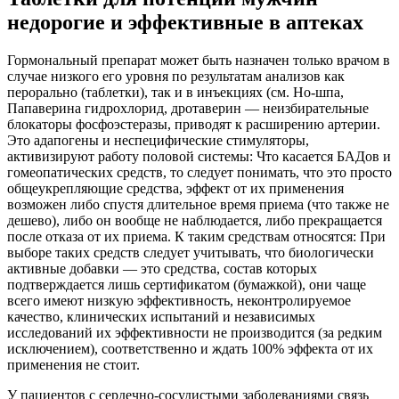
недорогие и эффективные в аптеках
Гормональный препарат может быть назначен только врачом в
случае низкого его уровня по результатам анализов как
перорально (таблетки), так и в инъекциях (см. Но-шпа,
Папаверина гидрохлорид, дротаверин — неизбирательные
блокаторы фосфоэстеразы, приводят к расширению артерии.
Это адапогены и неспецифические стимуляторы,
активизируют работу половой системы: Что касается БАДов и
гомеопатических средств, то следует понимать, что это просто
общеукрепляющие средства, эффект от их применения
возможен либо спустя длительное время приема (что также не
дешево), либо он вообще не наблюдается, либо прекращается
после отказа от их приема. К таким средствам относятся: При
выборе таких средств следует учитывать, что биологически
активные добавки — это средства, состав которых
подтверждается лишь сертификатом (бумажкой), они чаще
всего имеют низкую эффективность, неконтролируемое
качество, клинических испытаний и независимых
исследований их эффективности не производится (за редким
исключением), соответственно и ждать 100% эффекта от их
применения не стоит.
У пациентов с сердечно-сосудистыми заболеваниями связь