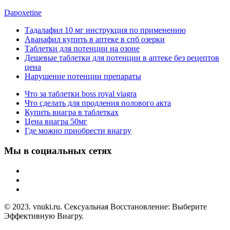
Dapoxetine
Тадалафил 10 мг инструкция по применению
Аванафил купить в аптеке в спб озерки
Таблетки для потенции на озоне
Дешевые таблетки для потенции в аптеке без рецептов
цена
Нарушение потенции препараты
Что за таблетки boss royal viagra
Что сделать для продления полового акта
Купить виагра в таблетках
Цена виагра 50мг
Где можно приобрести виагру
Мы в социальных сетях
© 2023. vnuki.ru. Сексуальная Восстановление: Выберите
Эффективную Виагру.