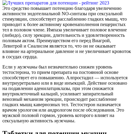
Это средство повышает потенцию благодаря увеличению
активности эндотелиальной NO-синтазы при сексуальной
стимуляции, способствует расслаблению гладких мышц, что
приводит к более активному кровенаполнения пещеристых
тел в половом члене. Импаза увеличивает половое влечение
(либидо), силу эрекции, длительность и удовлетворенность
половым актом. Преимуществом его перед Виагрой,
Левитрой и Сиалисом является то, что он не оказывает
влияние на артериальное давление и не увеличивает кровоток
в сосудах сердца.
Если у
мужчины
был незначительно снижен уровень
тестостерона, то прием препарата на постоянной основе
способствует его повышению. Алпростадил — используется
внутриуретрально или в виде инъекций. Действие основано
на подавлении аденилатциклазы, при этом снижается
внутриклеточный кальций, усиливает запирательный
венозный механизм эрекции, происходит расслабление
гладких мышц кавернозных тел. Тестостерон назначается
врачом урологом или андрологом после обследования. Это
мужской половой гормон, уровень которого влияет на
сексуальную активность
мужчины
.
Таблетки для потенции мужчин