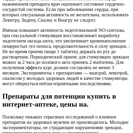
назначением препарата врач оценивает состояние сердечно-
сосудистой системы. Если при заболеваниях сердца, при
которых сексуальная активность не желательна, использовать
Левитру, Зидену, Сиалис и Виагру не следует.
Импаза повышает активность эндотелиальной NO-синтазы,
при сексуальной стимуляции восстанавливает выработку
эндотелием оксида азота, что увеличивает кровенаполнение
пещеристых тел пениса, продолжительность и силу эрекции. :
Не во время приема пищи 1 таблетку держать во рту до
растворения. Периодический прием: для стимуляции эрекции
можно за 2 часа до полового акта принять 2
таблетки
. Для
получения эффекта курс должен составлять не менее 3
месяцев. Эксперименты с препаратами — виагрой, левитрой,
сиалисом у молодых здоровых людей в качестве стимулятора
могут обернуться неблагоприятными последствиями.
Препараты для потенции купить в
интернет-аптеке, цены на.
Поскольку никаких серьезных исследований о влиянии
препаратов на здоровых мужчин не производилось. Молодые
экспериментаторы, не страдающие нарушениями эрекции,
принимающие высокие дозы и игнорирующие