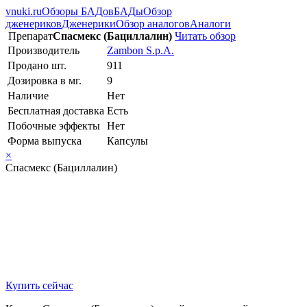
vnuki.ru
Обзоры БАДов
БАДы
Обзор
дженериков
Дженерики
Обзор аналогов
Аналоги
Препарат
Спасмекс (Бациллалин)
Читать обзор
Производитель
Zambon S.p.A.
Продано шт.
911
Дозировка в мг.
9
Наличие
Нет
Бесплатная доставка
Есть
Побочные эффекты
Нет
Форма выпуска
Капсулы
×
Спасмекс (Бациллалин)
Купить сейчас