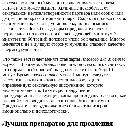
сексуально активный мужчина «заканчивается слишком
рано», и это может вызвать различные неудобства, от
сексуальной неудовлетворенности партнера (или обоих) или
депрессии до краха отношений пары. Скорость полового акта,
если можно так сказать, установлена, но она немного
различается. Лет 30 назад норма продолжительности
нормального полового акта была следующей: минимум 2
минуты или 60 трений полового члена во влагалище. Многое
меняется и не в лучшую сторону: мужчины слабеют, качество
спермы ухудшается.
Это также заставляет менять стандарты
полового
акта
: сейчас
норма — 1 минута. Однако большинство сексологов считают,
что нормальный половой акт должен длиться от 5 до 10
минут. Время
полового
акта
менее 1 минуты следует
рассматривать как преждевременную эякуляцию,
определенную сексуальную дисфункцию, которую
необходимо лечить. Также среди нарушений —
преждевременная эякуляция, когда происходящую до того, как
половой член вводится во влагалище, Конечно, имеет.
Продолжительное удовольствие сближает партнеров
эмоционально и психологически.
Лучших препаратов для продления