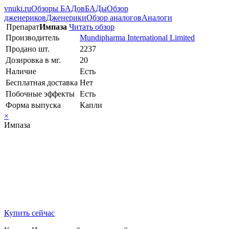
vnuki.ru
Обзоры БАДов
БАДы
Обзор
дженериков
Дженерики
Обзор аналогов
Аналоги
Препарат
Импаза
Читать обзор
Производитель
Mundipharma International Limited
Продано шт.
2237
Дозировка в мг.
20
Наличие
Есть
Бесплатная доставка
Нет
Побочные эффекты
Есть
Форма выпуска
Капли
×
Импаза
Купить сейчас