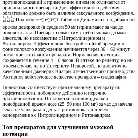
противопоказаний к применению ничем не отличается от
оригинального препарата. Для эффективного действия
обязательно должно быть наличие сексуального возбуждения.
👆👆👆 Подробнее 👈👈👈 Таблетку Динамико в подобранной
врачом дозировке (в среднем 50 мг) принимают за час до
полового акта. Препарат совместим с небольшими дозами
алкоголя, но несовместим с Нитроглицерином и
Ритонавиром. Эффект в виде быстрой стойкой эрекции на
фоне полового возбуждения начинается через 30 – 60 минут
после проглатывания препарата. Нормальная потенция
сохраняется в течение 4 – 6 часов. В аптеке по рецепту, но ни
в коем случае, не по Интернету. Недорогой, но достаточно
качественный дженерик Виагры отечественного производства
Активное действующее вещество препарата – силденафил.
Полностью соответствует оригинальному препарату по
эффективности, побочному действию и перечню
противопоказаний. По таблетке в индивидуально
подобранной врачом дозе (25, 50 или 100 мг) за час до начала
секса не чаще раза в день. Противопоказан прием
одновременно с Нитроглицерином и Ритонавиром.
Топ препаратов для улучшения мужской
потенции