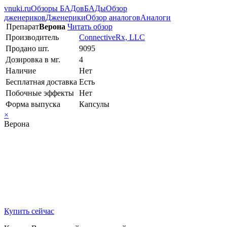
vnuki.ru
Обзоры БАДов
БАДы
Обзор
дженериков
Дженерики
Обзор аналогов
Аналоги
Препарат
Верона
Читать обзор
Производитель
ConnectiveRx, LLC
Продано шт.
9095
Дозировка в мг.
4
Наличие
Нет
Бесплатная доставка
Есть
Побочные эффекты
Нет
Форма выпуска
Капсулы
×
Верона
Купить сейчас