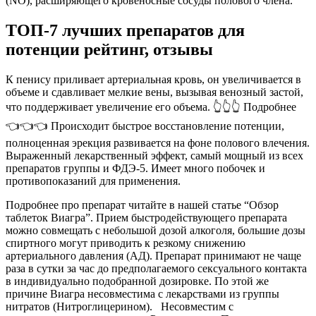
(NO), расширяющего кровеносные сосуды полового члена.
ТОП-7 лучших препаратов для
потенции рейтинг, отзывы
К пенису приливает артериальная кровь, он увеличивается в
объеме и сдавливает мелкие вены, вызывая венозный застой,
что поддерживает увеличение его объема. 👆👆👆 Подробнее
👈👈👈 Происходит быстрое восстановление потенции,
полноценная эрекция развивается на фоне полового влечения.
Выраженный лекарственный эффект, самый мощный из всех
препаратов группы и ФДЭ-5. Имеет много побочек и
противопоказаний для применения.
Подробнее про препарат читайте в нашей статье “Обзор
таблеток Виагра”. Прием быстродействующего препарата
можно совмещать с небольшой дозой алкоголя, большие дозы
спиртного могут приводить к резкому снижению
артериального давления (АД). Препарат принимают не чаще
раза в сутки за час до предполагаемого сексуального контакта
в индивидуально подобранной дозировке. По этой же
причине Виагра несовместима с лекарствами из группы
нитратов (Нитроглицерином). Несовместим с