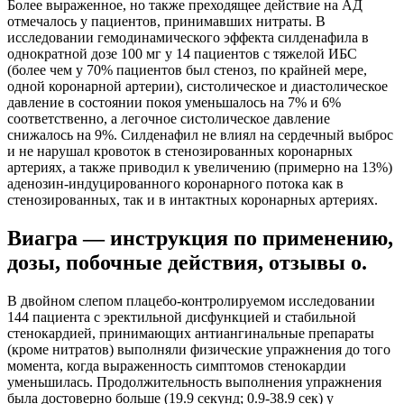
Более выраженное, но также преходящее действие на АД
отмечалось у пациентов, принимавших нитраты. В
исследовании гемодинамического эффекта силденафила в
однократной дозе 100 мг у 14 пациентов с тяжелой ИБС
(более чем у 70% пациентов был стеноз, по крайней мере,
одной коронарной артерии), систолическое и диастолическое
давление в состоянии покоя уменьшалось на 7% и 6%
соответственно, а легочное систолическое давление
снижалось на 9%. Силденафил не влиял на сердечный выброс
и не нарушал кровоток в стенозированных коронарных
артериях, а также приводил к увеличению (примерно на 13%)
аденозин-индуцированного коронарного потока как в
стенозированных, так и в интактных коронарных артериях.
Виагра — инструкция по применению,
дозы, побочные действия, отзывы о.
В двойном слепом плацебо-контролируемом исследовании
144 пациента с эректильной дисфункцией и стабильной
стенокардией, принимающих антиангинальные препараты
(кроме нитратов) выполняли физические упражнения до того
момента, когда выраженность симптомов стенокардии
уменьшилась. Продолжительность выполнения упражнения
была достоверно больше (19.9 секунд; 0.9-38.9 сек) у