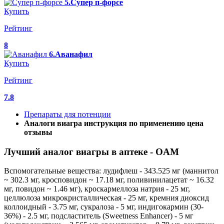
5.Супер п-форсе
Купить
Рейтинг
8
6.Аванафил
Купить
Рейтинг
7.8
Препараты для потенции
Аналоги виагра инструкция по применению цена
отзывы
Лучший аналог виагры в аптеке - OAM
Вспомогательные вещества: лудифлеш - 343.525 мг (маннитол
~ 302.3 мг, кросповидон ~ 17.18 мг, поливинилацетат ~ 16.32
мг, повидон ~ 1.46 мг), кроскармеллоза натрия - 25 мг,
целлюлоза микрокристаллическая - 25 мг, кремния диоксид
коллоидный - 3.75 мг, сукралоза - 5 мг, индигокармин (30-
36%) - 2.5 мг, подсластитель (Sweetness Enhancer) - 5 мг