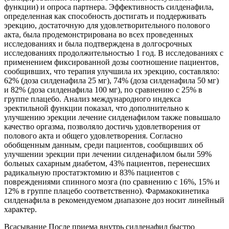
функции) и опроса партнера. Эффективность силденафила,
определенная как способность достигать и поддерживать
эрекцию, достаточную для удовлетворительного полового
акта, была продемонстрирована во всех проведенных
исследованиях и была подтверждена в долгосрочных
исследованиях продолжительностью 1 год. В исследованиях с
применением фиксированной дозы соотношение пациентов,
сообщивших, что терапия улучшила их эрекцию, составляло:
62% (доза силденафила 25 мг), 74% (доза силденафила 50 мг)
и 82% (доза силденафила 100 мг), по сравнению с 25% в
группе плацебо. Анализ международного индекса
эректильной функции показал, что дополнительно к
улучшению эрекции лечение силденафилом также повышало
качество оргазма, позволяло достичь удовлетворения от
полового акта и общего удовлетворения. Согласно
обобщенным данным, среди пациентов, сообщивших об
улучшении эрекции при лечении силденафилом были 59%
больных сахарным диабетом, 43% пациентов, перенесших
радикальную простатэктомию и 83% пациентов с
повреждениями спинного мозга (по сравнению с 16%, 15% и
12% в группе плацебо соответственно). Фармакокинетика
силденафила в рекомендуемом диапазоне доз носит линейный
характер.
Всасывание После приема внутрь силденафил быстро