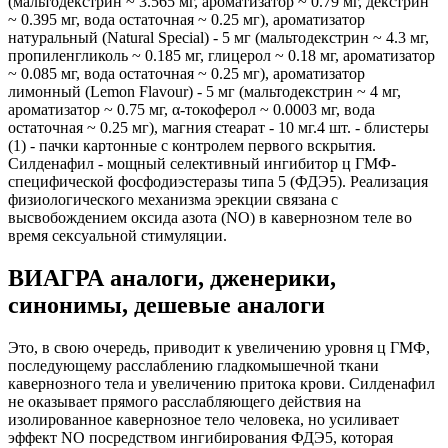
(мальтодекстрин ~ 3.565 мг, ароматизатор ~ 0.79 мг, декстрин
~ 0.395 мг, вода остаточная ~ 0.25 мг), ароматизатор
натуральный (Natural Special) - 5 мг (мальтодекстрин ~ 4.3 мг,
пропиленгликоль ~ 0.185 мг, глицерол ~ 0.18 мг, ароматизатор
~ 0.085 мг, вода остаточная ~ 0.25 мг), ароматизатор
лимонный (Lemon Flavour) - 5 мг (мальтодекстрин ~ 4 мг,
ароматизатор ~ 0.75 мг, α-токоферол ~ 0.0003 мг, вода
остаточная ~ 0.25 мг), магния стеарат - 10 мг.4 шт. - блистеры
(1) - пачки картонные с контролем первого вскрытия.
Силденафил - мощный селективный ингибитор ц ГМФ-
специфической фосфодиэстеразы типа 5 (ФДЭ5). Реализация
физиологического механизма эрекции связана с
высвобождением оксида азота (NO) в кавернозном теле во
время сексуальной стимуляции.
ВИАГРА аналоги, дженерики,
синонимы, дешевые аналоги
Это, в свою очередь, приводит к увеличению уровня ц ГМФ,
последующему расслаблению гладкомышечной ткани
кавернозного тела и увеличению притока крови. Силденафил
не оказывает прямого расслабляющего действия на
изолированное кавернозное тело человека, но усиливает
эффект NO посредством ингибирования ФДЭ5, которая