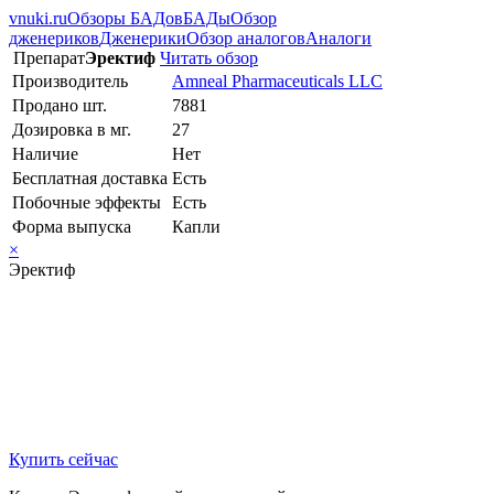
vnuki.ru
Обзоры БАДов
БАДы
Обзор
дженериков
Дженерики
Обзор аналогов
Аналоги
Препарат
Эректиф
Читать обзор
Производитель
Amneal Pharmaceuticals LLC
Продано шт.
7881
Дозировка в мг.
27
Наличие
Нет
Бесплатная доставка
Есть
Побочные эффекты
Есть
Форма выпуска
Капли
×
Эректиф
Купить сейчас