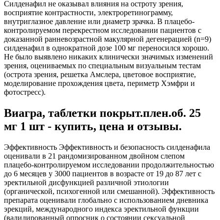
Силденафил не оказывал влияния на остроту зрения,
восприятие контрастности, электроретинограмму,
внутриглазное давление или диаметр зрачка. В плацебо-
контролируемом перекрестном исследовании пациентов с
доказанной ранневозрастной макулярной дегенерацией (n=9)
силденафил в однократной дозе 100 мг переносился хорошо.
Не было выявлено никаких клинически значимых изменений
зрения, оцениваемых по специальным визуальным тестам
(острота зрения, решетка Амслера, цветовое восприятие,
моделирование прохождения цвета, периметр Хэмфри и
фотостресс).
Виагра, таблетки покрыт.плен.об. 25
мг 1 шт - купить, цена и отзывы.
Эффективность Эффективность и безопасность силденафила
оценивали в 21 рандомизированном двойном слепом
плацебо-контролируемом исследовании продолжительностью
до 6 месяцев у 3000 пациентов в возрасте от 19 до 87 лет с
эректильной дисфункцией различной этиологии
(органической, психогенной или смешанной). Эффективность
препарата оценивали глобально с использованием дневника
эрекций, международного индекса эректильной функции
(валидированный опросник о состоянии сексуальной