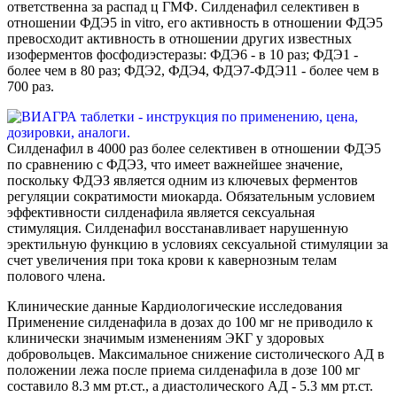
ответственна за распад ц ГМФ. Силденафил селективен в
отношении ФДЭ5 in vitro, его активность в отношении ФДЭ5
превосходит активность в отношении других известных
изоферментов фосфодиэстеразы: ФДЭ6 - в 10 раз; ФДЭ1 -
более чем в 80 раз; ФДЭ2, ФДЭ4, ФДЭ7-ФДЭ11 - более чем в
700 раз.
Силденафил в 4000 раз более селективен в отношении ФДЭ5
по сравнению с ФДЭЗ, что имеет важнейшее значение,
поскольку ФДЭЗ является одним из ключевых ферментов
регуляции сократимости миокарда. Обязательным условием
эффективности силденафила является сексуальная
стимуляция. Силденафил восстанавливает нарушенную
эректильную функцию в условиях сексуальной стимуляции за
счет увеличения при тока крови к кавернозным телам
полового члена.
Клинические данные Кардиологические исследования
Применение силденафила в дозах до 100 мг не приводило к
клинически значимым изменениям ЭКГ у здоровых
добровольцев. Максимальное снижение систолического АД в
положении лежа после приема силденафила в дозе 100 мг
составило 8.3 мм рт.ст., а диастолического АД - 5.3 мм рт.ст.