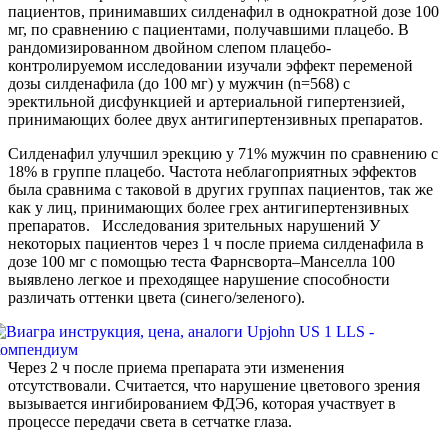
пациентов, принимавших силденафил в однократной дозе 100
мг, по сравнению с пациентами, получавшими плацебо. В
рандомизированном двойном слепом плацебо-
контролируемом исследовании изучали эффект переменой
дозы силденафила (до 100 мг) у мужчин (n=568) с
эректильной дисфункцией и артериальной гипертензией,
принимающих более двух антигипертензивных препаратов.
Силденафил улучшил эрекцию у 71% мужчин по сравнению с
18% в группе плацебо. Частота неблагоприятных эффектов
была сравнима с таковой в других группах пациентов, так же
как у лиц, принимающих более грех антигипертензивных
препаратов. Исследования зрительных нарушений У
некоторых пациентов через 1 ч после приема силденафила в
дозе 100 мг с помощью теста Фарнсворта–Манселла 100
выявлено легкое и преходящее нарушение способности
различать оттенки цвета (синего/зеленого).
Через 2 ч после приема препарата эти изменения
отсутствовали. Считается, что нарушение цветового зрения
вызывается ингибированием ФДЭ6, которая участвует в
процессе передачи света в сетчатке глаза.